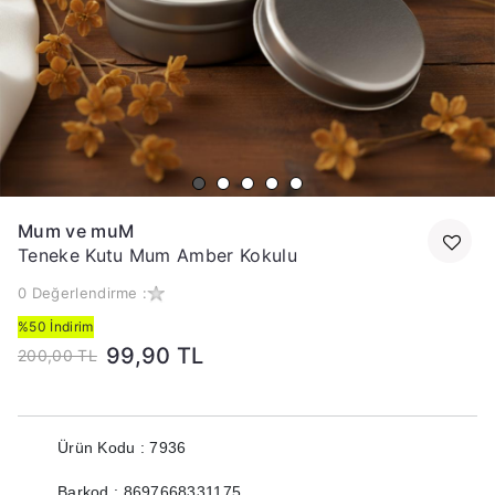
Mum ve muM
Teneke Kutu Mum Amber Kokulu
0 Değerlendirme :
%50 İndirim
99,90 TL
200,00 TL
Ürün Kodu : 7936
Barkod : 8697668331175