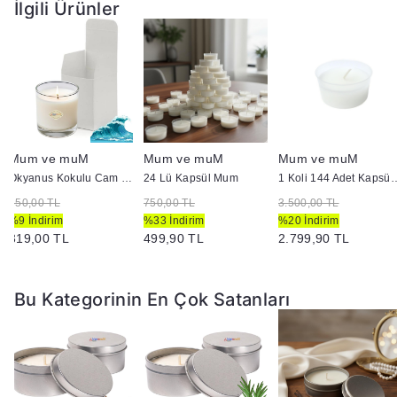
İlgili Ürünler
Mum ve muM kalitesiyle
, kaliteli malzeme ve dikkatli
üretim sayesinde uzun süreli yanma performansı sunar.
Mum ve muM
Mum ve muM
Mum ve muM
Okyanus Kokulu Cam Bardak İçi Mum
24 Lü Kapsül Mum
1 Koli 144 Adet
350,00 TL
750,00 TL
3.500,00 TL
%9 İndirim
%33 İndirim
%20 İndirim
319,00 TL
499,90 TL
2.799,90 TL
Bu Kategorinin En Çok Satanları