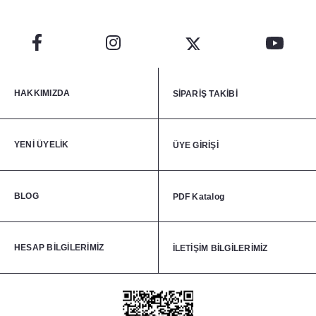
HAKKIMIZDA
SİPARİŞ TAKİBİ
YENİ ÜYELİK
ÜYE GİRİŞİ
BLOG
PDF Katalog
HESAP BİLGİLERİMİZ
İLETİŞİM BİLGİLERİMİZ