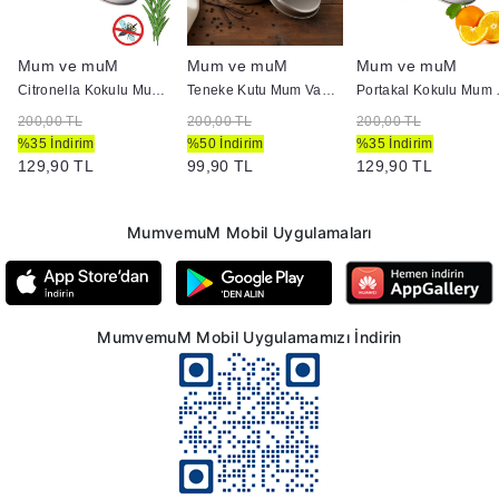
Mum ve muM
Mum ve muM
Mum ve muM
utuda
Citronella Kokulu Mum Yuvarlak Metal Kutuda
Teneke Kutu Mum Vanilya Kokulu
Portakal
200,00 TL
200,00 TL
200,00 TL
%35 İndirim
%50 İndirim
%35 İndirim
129,90 TL
99,90 TL
129,90 TL
MumvemuM Mobil Uygulamaları
MumvemuM Mobil Uygulamamızı İndirin