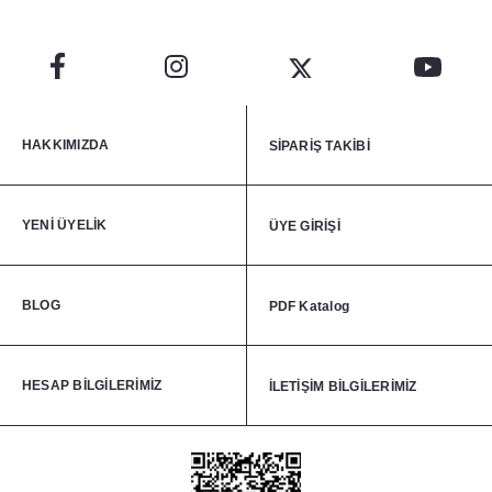
HAKKIMIZDA
SİPARİŞ TAKİBİ
YENİ ÜYELİK
ÜYE GİRİŞİ
BLOG
PDF Katalog
HESAP BİLGİLERİMİZ
İLETİŞİM BİLGİLERİMİZ