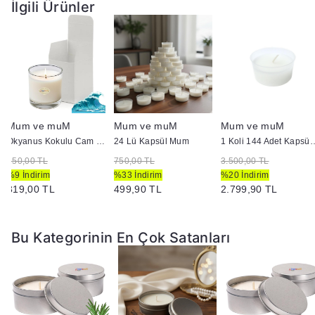
İlgili Ürünler
Mum ve muM
Mum ve muM
Mum ve muM
Okyanus Kokulu Cam Bardak İçi Mum
24 Lü Kapsül Mum
1 Koli 144 Adet
350,00 TL
750,00 TL
3.500,00 TL
%9 İndirim
%33 İndirim
%20 İndirim
319,00 TL
499,90 TL
2.799,90 TL
Bu Kategorinin En Çok Satanları