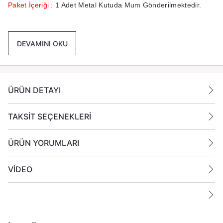
Paket İçeriği :
1 Adet Metal Kutuda Mum Gönderilmektedir.
Ek Bilgiler:
DEVAMINI OKU
Yanan bir mumun durumunu belirli aralıklarla kontrol edin.
Mumları yanıcı maddelerin yakınlarına koymayın.
ÜRÜN DETAYI
TAKSİT SEÇENEKLERİ
ÜRÜN YORUMLARI
VİDEO