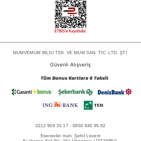
MUMVEMUM BİLGİ TEK. VE MUM SAN. TİC. LTD. ŞTİ.
Güvenli Alışveriş
0212 909 35 17 - 0850 840 95 82
Esenevler mah. Şehit Levent
Kuşkapan Sok No :16a Ümraniye / İSTANBUL