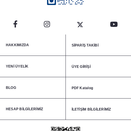
HAKKIMIZDA
SİPARİŞ TAKİBİ
YENİ ÜYELİK
ÜYE GİRİŞİ
BLOG
PDF Katalog
HESAP BİLGİLERİMİZ
İLETİŞİM BİLGİLERİMİZ