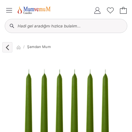
Şamdan Mum