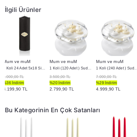
İlgili Ürünler
Ek Bilgiler:
Yanan bir mumun durumunu belirli aralıklarla kontrol edin.
Mumları yanıcı maddelerin yakınlarına koymayın.
Mum ve muM
Mum ve muM
Mum ve muM
1 Koli 24 Adet 5x18 Siyah Silindir Kütük Mum
1 Koli (120 Adet ) Suda Yüzen Mum
1 Koli (240 Adet ) Suda 
5.000,00 TL
3.500,00 TL
7.000,00 TL
%36 İndirim
%20 İndirim
%29 İndirim
3.199,90 TL
2.799,90 TL
4.999,90 TL
Bu Kategorinin En Çok Satanları