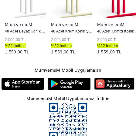
Mum ve muM
Mum ve muM
Mum ve muM
dan Mum
48 Adet Beyaz Konik Şamdan Mum
48 Adet Krem Konik Şamdan Mum
48 Adet
2.000,00 TL
2.000,00 TL
2.000,00 TL
%22 İndirim
%22 İndirim
%22 İndirim
1.559,00 TL
1.559,00 TL
1.559,00 TL
MumvemuM Mobil Uygulamaları
MumvemuM Mobil Uygulamamızı İndirin