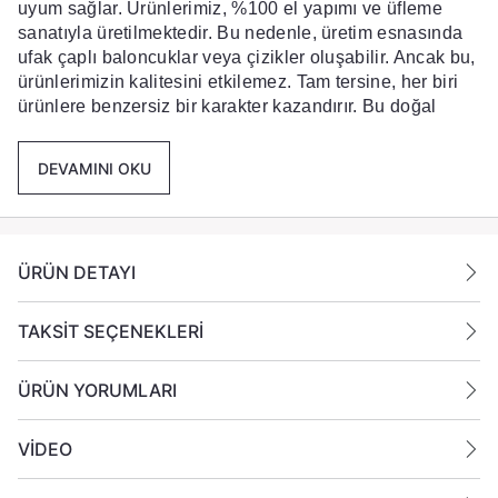
uyum sağlar. Ürünlerimiz, %100 el yapımı ve üfleme
sanatıyla üretilmektedir. Bu nedenle, üretim esnasında
ufak çaplı baloncuklar veya çizikler oluşabilir. Ancak bu,
ürünlerimizin kalitesini etkilemez. Tam tersine, her biri
ürünlere benzersiz bir karakter kazandırır. Bu doğal
etkenleri dikkate alarak ürünlerimizdeki doğal unsurların
keyfini çıkarabilirsiniz.
DEVAMINI OKU
Ürününüzü temizlerken, elde yıkamanızı öneririz. Bu
şekilde, ürünün ömrünü uzatarak kullanım süresini
artırabilirsiniz.
%100 el yapımı ve üfleme sanatı ile tasarlanmıştır.
ÜRÜN DETAYI
Ölçüler :
Çap :
8 cm
TAKSİT SEÇENEKLERİ
Yükseklik :
5.5 cm
ÜRÜN YORUMLARI
Paket içeriği :
6 adet gönderilmektedir.
VİDEO