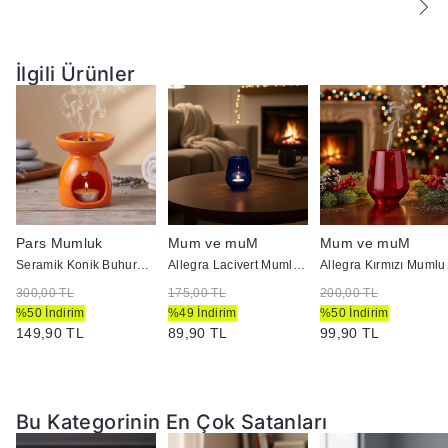
İlgili Ürünler
Pars Mumluk
Mum ve muM
Mum ve muM
+ 1 LT Yakıt
Seramik Konik Buhurdanlık Turuncu
Allegra Lacivert Mumluk 41536
Alleg
300,00 TL
175,00 TL
200,00 TL
%50 İndirim
%49 İndirim
%50 İndirim
149,90 TL
89,90 TL
99,90 TL
Bu Kategorinin En Çok Satanları