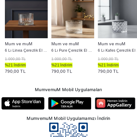
Mum ve muM
Mum ve muM
Mum ve muM
Yapımı
6 Lı Linea Çerezlik El Yapımı
6 Lı Pure Çerezlik El Yapımı
6 L
1.000,00 TL
1.000,00 TL
1.000,00 TL
%21 İndirim
%21 İndirim
%21 İndirim
790,00 TL
790,00 TL
790,00 TL
MumvemuM Mobil Uygulamaları
MumvemuM Mobil Uygulamamızı İndirin