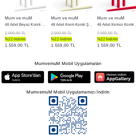
Mum ve muM
Mum ve muM
Mum ve muM
dan Mum
48 Adet Beyaz Konik Şamdan Mum
48 Adet Krem Konik Şamdan Mum
48 Adet
2.000,00 TL
2.000,00 TL
2.000,00 TL
%22 İndirim
%22 İndirim
%22 İndirim
1.559,00 TL
1.559,00 TL
1.559,00 TL
MumvemuM Mobil Uygulamaları
MumvemuM Mobil Uygulamamızı İndirin