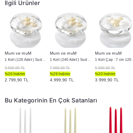
İlgili Ürünler
Mum ve muM
Mum ve muM
Mum ve muM
ütük Mum
1 Koli (120 Adet ) Suda Yüzen Mum
1 Koli (240 Adet ) Suda Yüzen Mum
1 Koli Çap :
3.500,00 TL
7.000,00 TL
5.000,00 TL
%20 İndirim
%29 İndirim
%20 İndirim
2.799,90 TL
4.999,90 TL
3.999,90 TL
Bu Kategorinin En Çok Satanları