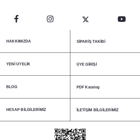
HAKKIMIZDA
SİPARİŞ TAKİBİ
YENİ ÜYELİK
ÜYE GİRİŞİ
BLOG
PDF Katalog
HESAP BİLGİLERİMİZ
İLETİŞİM BİLGİLERİMİZ