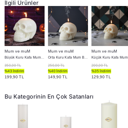
İlgili Ürünler
Mum ve muM
Mum ve muM
Mum ve muM
ap :5 cm
Büyük Kuru Kafa Mum Beyaz
Orta Kuru Kafa Mum Beyaz
K
350,00 TL
250,00 TL
200,00 TL
%43 İndirim
%40 İndirim
%35 İndirim
199,90 TL
149,90 TL
129,90 TL
Bu Kategorinin En Çok Satanları