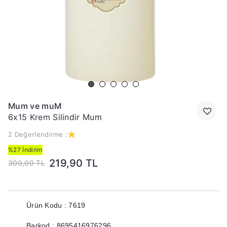
Mum ve muM
6x15 Krem Silindir Mum
2 Değerlendirme :
%27 İndirim
219,90 TL
300,00 TL
Ürün Kodu : 7619
Barkod : 8695416976296