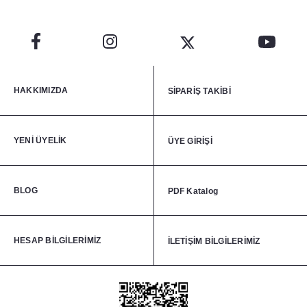
HAKKIMIZDA
SİPARİŞ TAKİBİ
YENİ ÜYELİK
ÜYE GİRİŞİ
BLOG
PDF Katalog
HESAP BİLGİLERİMİZ
İLETİŞİM BİLGİLERİMİZ