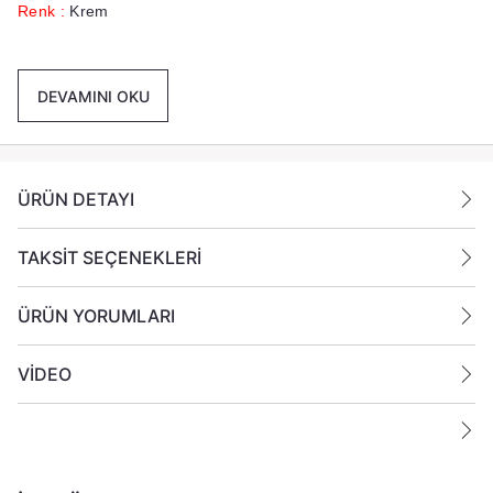
Renk :
Krem
Paket İçeriği :
1 Adet 6 x15 cm Sİlindir Mum
Gönderilmektedir.
DEVAMINI OKU
Ek Bilgiler:
Yanan bir mumun durumunu belirli aralıklarla kontrol edin.
ÜRÜN DETAYI
Mumları yanıcı maddelerin yakınlarına koymayın.
TAKSİT SEÇENEKLERİ
ÜRÜN YORUMLARI
VİDEO