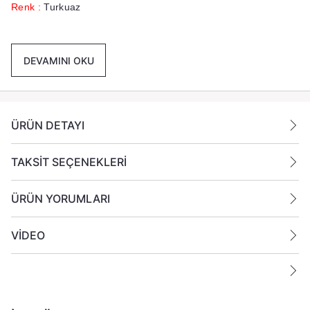
Renk :
Turkuaz
Paket İçeriği :
1 Adet 6 x15 cm Sİlindir Mum
Gönderilmektedir.
DEVAMINI OKU
Ek Bilgiler:
Yanan bir mumun durumunu belirli aralıklarla kontrol edin.
ÜRÜN DETAYI
Mumları yanıcı maddelerin yakınlarına koymayın.
TAKSİT SEÇENEKLERİ
ÜRÜN YORUMLARI
VİDEO