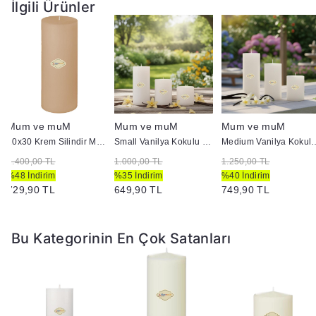
İlgili Ürünler
Mum ve muM
Mum ve muM
Mum ve muM
10x30 Krem Silindir Mum
Small Vanilya Kokulu Set Mum Çap 7 cm Beyaz
Medium Vanilya Kokulu Se
1.400,00 TL
1.000,00 TL
1.250,00 TL
%48 İndirim
%35 İndirim
%40 İndirim
729,90 TL
649,90 TL
749,90 TL
Bu Kategorinin En Çok Satanları