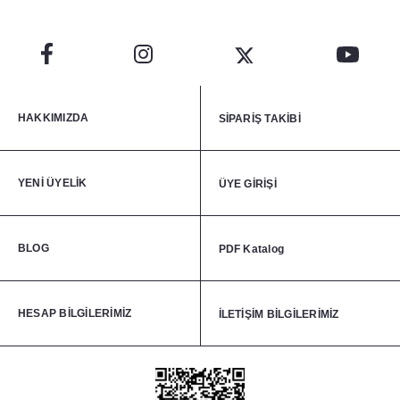
HAKKIMIZDA
SİPARİŞ TAKİBİ
YENİ ÜYELİK
ÜYE GİRİŞİ
BLOG
PDF Katalog
HESAP BİLGİLERİMİZ
İLETİŞİM BİLGİLERİMİZ