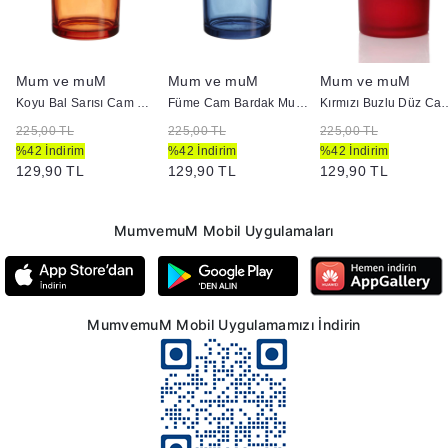
Mum ve muM
Mum ve muM
Mum ve muM
Koyu Bal Sarısı Cam Bardak Mumluk 405
Füme Cam Bardak Mumluk - Doluma Uygun 405
Kırmızı Buzlu Düz Cam
225,00 TL
225,00 TL
225,00 TL
%42 İndirim
%42 İndirim
%42 İndirim
129,90 TL
129,90 TL
129,90 TL
MumvemuM Mobil Uygulamaları
MumvemuM Mobil Uygulamamızı İndirin