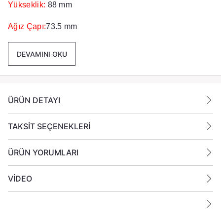
Yükseklik:
88 mm
Ağız Çapı:
73.5 mm
Taban Çapı:
68.5 mm
DEVAMINI OKU
Renk
Füme
Paket İçeriği :
12 Adet Füme Mumluk Gönderilmektedir.
ÜRÜN DETAYI
TAKSİT SEÇENEKLERİ
ÜRÜN YORUMLARI
VİDEO