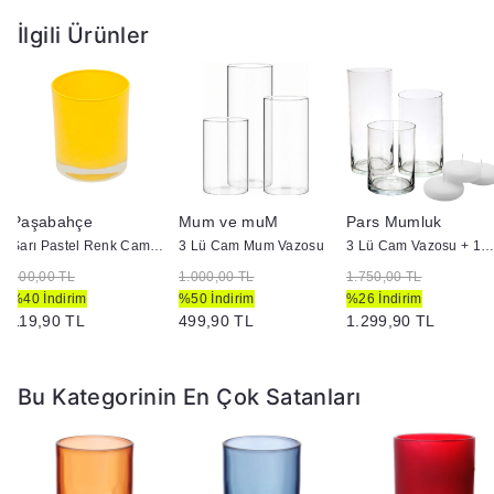
İlgili Ürünler
Paşabahçe
Mum ve muM
Pars Mumluk
Sarı Pastel Renk Cam Mumluk - İç Boyama - Doluma Uygun 403
3 Lü Cam Mum Vazosu
3 Lü Cam Vazosu + 12 Adet Çap 7 Yüzen Mu
200,00 TL
1.000,00 TL
1.750,00 TL
%40 İndirim
%50 İndirim
%26 İndirim
119,90 TL
499,90 TL
1.299,90 TL
Bu Kategorinin En Çok Satanları