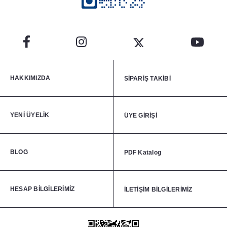
HAKKIMIZDA
SİPARİŞ TAKİBİ
YENİ ÜYELİK
ÜYE GİRİŞİ
BLOG
PDF Katalog
HESAP BİLGİLERİMİZ
İLETİŞİM BİLGİLERİMİZ