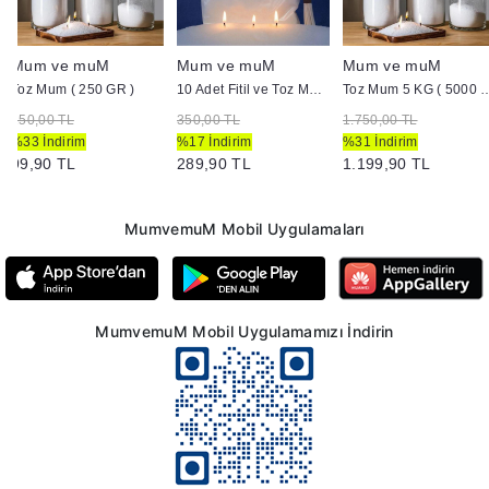
Mum ve muM
Mum ve muM
Mum ve muM
Toz Mum ( 250 GR )
10 Adet Fitil ve Toz Mum (1000 GR )
Toz Mum 5 KG ( 
150,00 TL
350,00 TL
1.750,00 TL
%33 İndirim
%17 İndirim
%31 İndirim
99,90 TL
289,90 TL
1.199,90 TL
MumvemuM Mobil Uygulamaları
MumvemuM Mobil Uygulamamızı İndirin