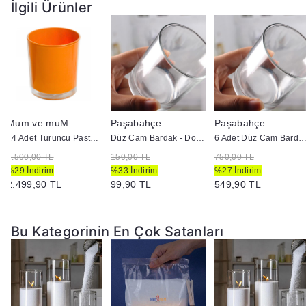
İlgili Ürünler
Mum ve muM
Paşabahçe
Paşabahçe
24 Adet Turuncu Pastel Renk Cam Mumluk - İç Boyama - Doluma Uygun 403
Düz Cam Bardak - Doluma Uygun
6 Adet Düz Cam Bardak - Doluma U
3.500,00 TL
150,00 TL
750,00 TL
%29 İndirim
%33 İndirim
%27 İndirim
2.499,90 TL
99,90 TL
549,90 TL
Bu Kategorinin En Çok Satanları