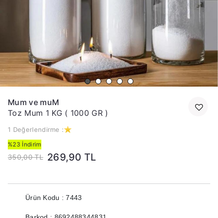
Mum ve muM
Toz Mum 1 KG ( 1000 GR )
1 Değerlendirme :
%23 İndirim
269,90 TL
350,00 TL
Ürün Kodu : 7443
Barkod : 8692488344831