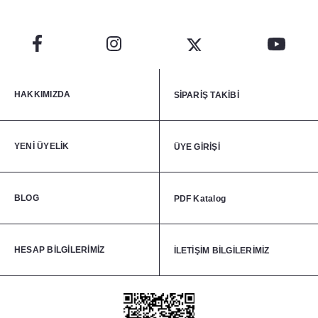
HAKKIMIZDA
SİPARİŞ TAKİBİ
YENİ ÜYELİK
ÜYE GİRİŞİ
BLOG
PDF Katalog
HESAP BİLGİLERİMİZ
İLETİŞİM BİLGİLERİMİZ