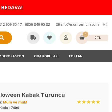
O BEDAVA!
12 909 35 17 - 0850 840 95 82
info@mumvemum.com
0
0 TL
V DEKORASYON
ODA KOKULARI
TOPTAN
lloween Kabak Turuncu
:
Mum ve muM
Kodu :
7404