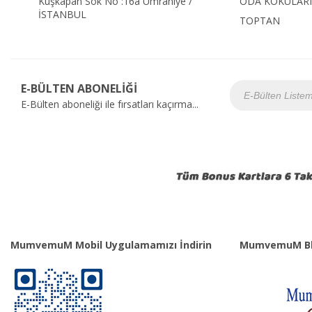
Kuşkapan Sok No :16a Ümraniye /
ODA KOKULARI
İSTANBUL
TOPTAN
E-BÜLTEN ABONELİĞİ
E-Bülten aboneliği ile fırsatları kaçırma...
MumvemuM Mobil Uygulamamızı İndirin
MumvemuM Bl