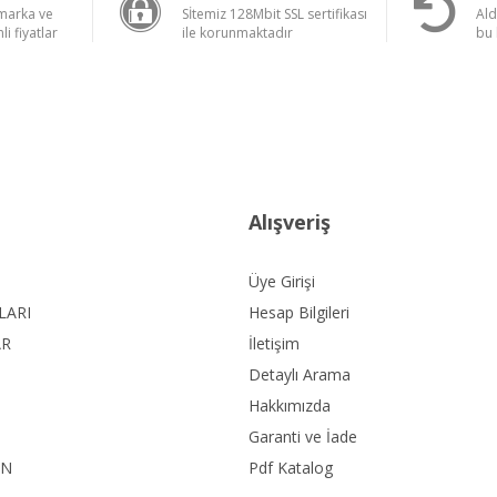
 marka ve
Sİtemiz 128Mbit SSL sertifikası
Ald
li fiyatlar
ile korunmaktadır
bu 
Alışveriş
Üye Girişi
LARI
Hesap Bilgileri
AR
İletişim
Detaylı Arama
Hakkımızda
Garanti ve İade
ON
Pdf Katalog