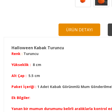
ÜRÜN DETAYI
Halloween Kabak Turuncu
Renk
:
Turuncu
Yükseklik :
8 cm
Alt Çap :
5.5 cm
Paket İçeriği :
1 Adet Kabak Görünmlü Mum Gönderilme
Ek Bilgiler:
Yanan bir mumun durumunu belirli aralıklarla kontrol ed