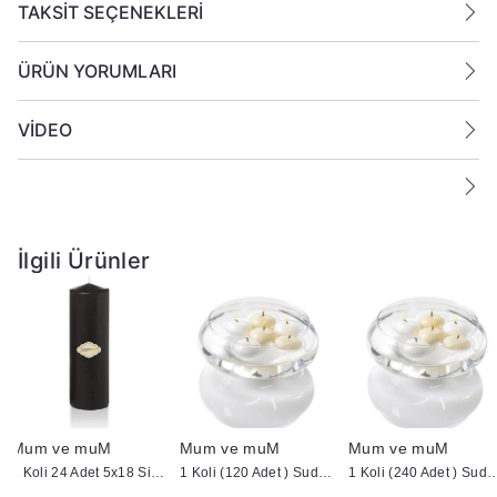
TAKSİT SEÇENEKLERİ
ÜRÜN YORUMLARI
VİDEO
İlgili Ürünler
Mum ve muM
Mum ve muM
Mum ve muM
1 Koli 24 Adet 5x18 Siyah Silindir Kütük Mum
1 Koli (120 Adet ) Suda Yüzen Mum
1 Koli (240 Adet ) Suda 