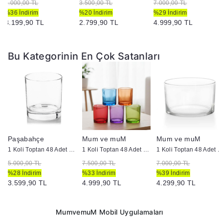
5.000,00 TL
3.500,00 TL
7.000,00 TL
%36 İndirim
%20 İndirim
%29 İndirim
3.199,90 TL
2.799,90 TL
4.999,90 TL
Bu Kategorinin En Çok Satanları
Paşabahçe
Mum ve muM
Mum ve muM
Uygundur
1 Koli Toptan 48 Adet Şeffaf Cam Mumluk - Mum Yapımı ve Sunumu İçin İdeal
1 Koli Toptan 48 Adet Transparan Düz Cam Bardak -Mumluk /Doluma Uygun 405
1 Koli Toptan 48 Ade
5.000,00 TL
7.500,00 TL
7.000,00 TL
%28 İndirim
%33 İndirim
%39 İndirim
3.599,90 TL
4.999,90 TL
4.299,90 TL
MumvemuM Mobil Uygulamaları