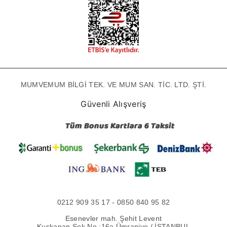
MUMVEMUM BİLGİ TEK. VE MUM SAN. TİC. LTD. ŞTİ.
Güvenli Alışveriş
0212 909 35 17 - 0850 840 95 82
Esenevler mah. Şehit Levent
Kuşkapan Sok No :16a Ümraniye / İSTANBUL