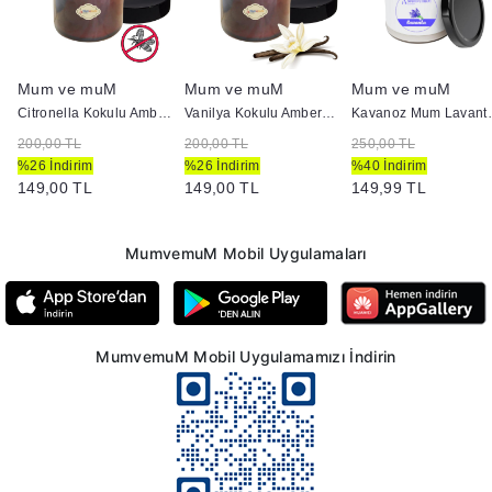
Mum ve muM
Mum ve muM
Mum ve muM
 Mum
Citronella Kokulu Amber Renk Kavanoz İçi Mum
Vanilya Kokulu Amber Renk Kavanoz İçi Mum
Kavanoz M
200,00 TL
200,00 TL
250,00 TL
%26 İndirim
%26 İndirim
%40 İndirim
149,00 TL
149,00 TL
149,99 TL
MumvemuM Mobil Uygulamaları
MumvemuM Mobil Uygulamamızı İndirin