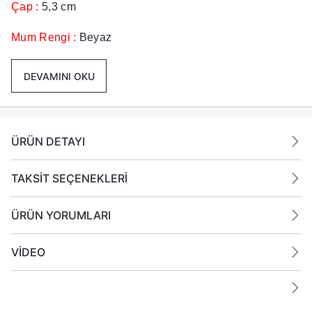
Çap :
5,3 cm
Mum Rengi :
Beyaz
Kavanoz Rengi :
Amber
DEVAMINI OKU
Koku:
Anti Tobacco
Paket İçeriği :
1 Adet Kavanoz Mum Gönderilmektedir.
ÜRÜN DETAYI
Ek Bilgiler:
TAKSİT SEÇENEKLERİ
Yanan bir mumun durumunu belirli aralıklarla kontrol
ÜRÜN YORUMLARI
edin.
Mumları yanıcı maddelerin yakınlarına koymayın.
VİDEO