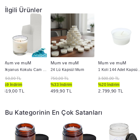
İlgili Ürünler
Mum ve muM
Mum ve muM
Mum ve muM
Okyanus Kokulu Cam Bardak İçi Mum
24 Lü Kapsül Mum
1 Koli 144 Adet
350,00 TL
750,00 TL
3.500,00 TL
%9 İndirim
%33 İndirim
%20 İndirim
319,00 TL
499,90 TL
2.799,90 TL
Bu Kategorinin En Çok Satanları