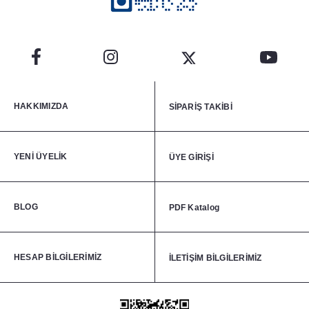
HAKKIMIZDA
SİPARİŞ TAKİBİ
YENİ ÜYELİK
ÜYE GİRİŞİ
BLOG
PDF Katalog
HESAP BİLGİLERİMİZ
İLETİŞİM BİLGİLERİMİZ