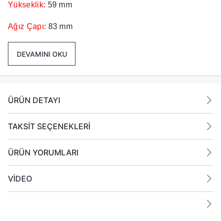
Yükseklik:
59 mm
Ağız Çapı:
83 mm
Taban Çapı:
74 mm
DEVAMINI OKU
Renk :
Beyaz Dış Boyama
Paket İçeriği :
24 Adet Cam bardak Mumluk Gönderilmektedir
ÜRÜN DETAYI
TAKSİT SEÇENEKLERİ
ÜRÜN YORUMLARI
VİDEO