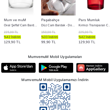
Mum ve muM
Paşabahçe
Pars Mumluk
Oval Şeffaf Cam Bardak - Doluma Uygun
Düz Cam Bardak - Doluma Uygun
Kırmızı Transparan Cam Bardak 
225,00 TL
150,00 TL
225,00 TL
%42 İndirim
%33 İndirim
%42 İndirim
129,90 TL
99,90 TL
129,90 TL
MumvemuM Mobil Uygulamaları
MumvemuM Mobil Uygulamamızı İndirin