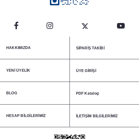
HAKKIMIZDA
SİPARİŞ TAKİBİ
YENİ ÜYELİK
ÜYE GİRİŞİ
BLOG
PDF Katalog
HESAP BİLGİLERİMİZ
İLETİŞİM BİLGİLERİMİZ