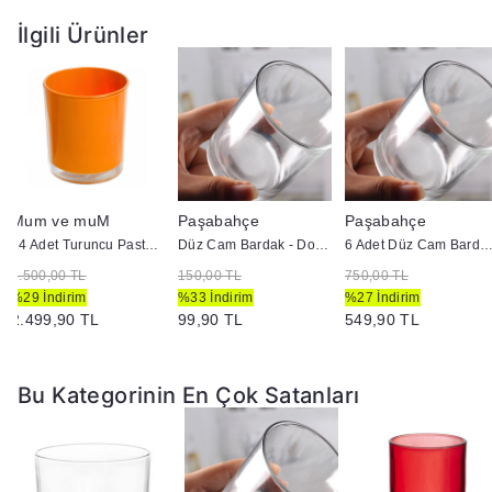
İlgili Ürünler
Mum ve muM
Paşabahçe
Paşabahçe
24 Adet Turuncu Pastel Renk Cam Mumluk - İç Boyama - Doluma Uygun 403
Düz Cam Bardak - Doluma Uygun
6 Adet Düz Cam Bardak - Doluma U
3.500,00 TL
150,00 TL
750,00 TL
%29 İndirim
%33 İndirim
%27 İndirim
2.499,90 TL
99,90 TL
549,90 TL
Bu Kategorinin En Çok Satanları