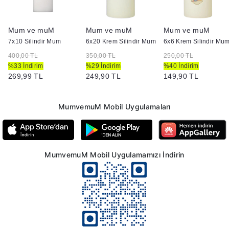
Mum ve muM
Mum ve muM
Mum ve muM
ir Mum
7x10 Silindir Mum
6x20 Krem Silindir Mum
6x6 Krem Silindir Mu
400,00 TL
350,00 TL
250,00 TL
%33 İndirim
%29 İndirim
%40 İndirim
269,99 TL
249,90 TL
149,90 TL
MumvemuM Mobil Uygulamaları
MumvemuM Mobil Uygulamamızı İndirin