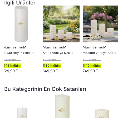
İlgili Ürünler
Mum ve muM
Mum ve muM
Mum ve muM
10x30 Beyaz Silindir Mum
Small Vanilya Kokulu Set Mum Çap 7 cm Beyaz
Medium Vanilya Kokulu Se
1.400,00 TL
1.000,00 TL
1.250,00 TL
%48 İndirim
%35 İndirim
%40 İndirim
729,90 TL
649,90 TL
749,90 TL
Bu Kategorinin En Çok Satanları