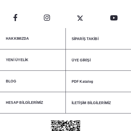
HAKKIMIZDA
SİPARİŞ TAKİBİ
YENİ ÜYELİK
ÜYE GİRİŞİ
BLOG
PDF Katalog
HESAP BİLGİLERİMİZ
İLETİŞİM BİLGİLERİMİZ