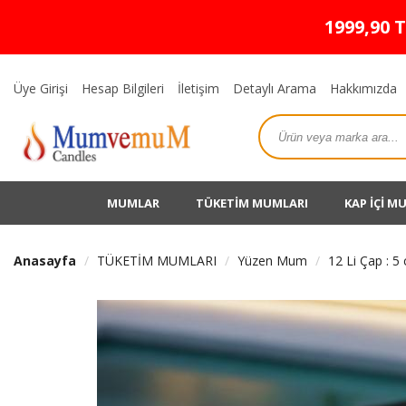
1999,90 
Üye Girişi
Hesap Bilgileri
İletişim
Detaylı Arama
Hakkımızda
MUMLAR
TÜKETİM MUMLARI
KAP İÇİ M
Anasayfa
TÜKETİM MUMLARI
Yüzen Mum
12 Li Çap : 