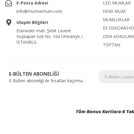
E-Posta Adresi
LED MUMLAR
info@mumvemum.com
HOBİ MUM
MUMLUKLAR
Ulaşım Bilgileri
EV DEKORASY
Esenevler mah. Şehit Levent
Kuşkapan Sok No :16a Ümraniye /
ODA KOKULARI
İSTANBUL
TOPTAN
E-BÜLTEN ABONELİĞİ
E-Bülten aboneliği ile fırsatları kaçırma...