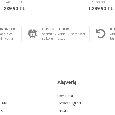
2.000,00 TL
350,00 TL
1.299,90 TL
249,90 TL
ÜRÜNLER
GÜVENLİ ÖDEME
KO
 marka ve
Sİtemiz 128Mbit SSL sertifikası
Ald
li fiyatlar
ile korunmaktadır
bu 
Alışveriş
Üye Girişi
LARI
Hesap Bilgileri
AR
İletişim