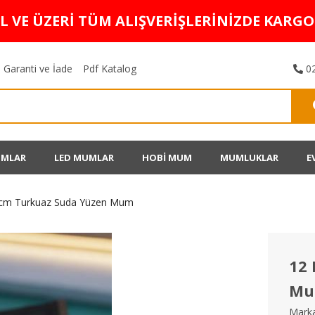
TL VE ÜZERİ TÜM ALIŞVERİŞLERİNİZDE KARG
Garanti ve İade
Pdf Katalog
02
UMLAR
LED MUMLAR
HOBİ MUM
MUMLUKLAR
E
5 cm Turkuaz Suda Yüzen Mum
12 
M
Marka