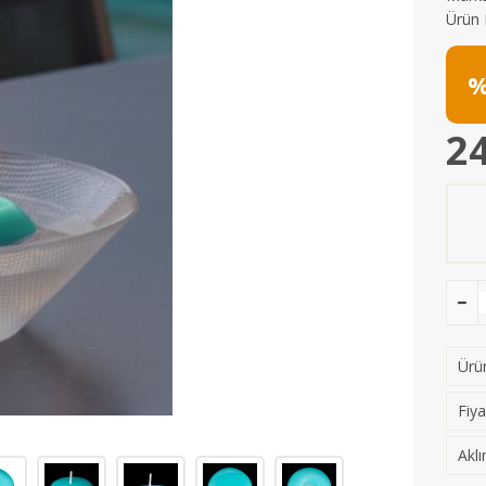
Ürün 
%
24
Ürün
Fiya
Aklı