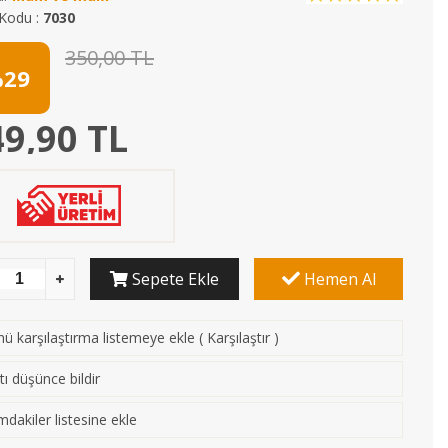
Kodu :
7030
350,00 TL
29
9,90 TL
Sepete Ekle
Hemen Al
ü karşılaştırma listemeye ekle
(
Karşılaştır
)
tı düşünce bildir
mdakiler listesine ekle