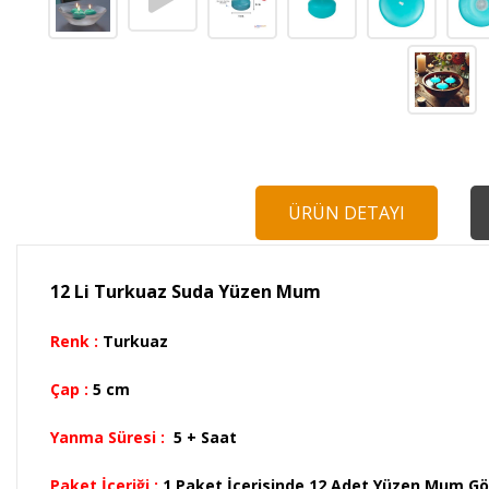
ÜRÜN DETAYI
12 Li Turkuaz Suda Yüzen Mum
Renk :
Turkuaz
Çap :
5 cm
Yanma Süresi :
5 + Saat
Paket İçeriği :
1 Paket İçerisinde 12 Adet Yüzen Mum G