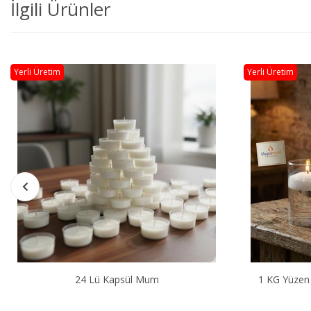
İlgili Ürünler
Yerli Üretim
Yerli Üretim
1 KG Yüzen Kum Mum ( İnci Tozu Mum )
5 KG Yüzen