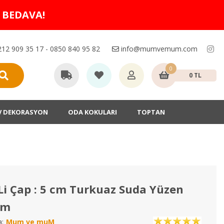
O BEDAVA!
12 909 35 17 - 0850 840 95 82
info@mumvemum.com
0
0 TL
V DEKORASYON
ODA KOKULARI
TOPTAN
Li Çap : 5 cm Turkuaz Suda Yüzen
um
:
Mum ve muM