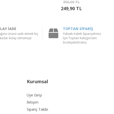
750,00 TL
449,90 TL
LAY İADE
TOPTAN SİPARİŞ
ığınız ürünü iade etmek hiç
Yüksek Adetli Siparişelriniz
kadar kolay olmamıştı
İçin Toptan Kategorisini
İnceleyebilirsiniz.
Kurumsal
Üye Girişi
İletişim
Sipariş Takibi