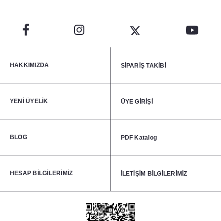
HAKKIMIZDA
SİPARİŞ TAKİBİ
YENİ ÜYELİK
ÜYE GİRİŞİ
BLOG
PDF Katalog
HESAP BİLGİLERİMİZ
İLETİŞİM BİLGİLERİMİZ