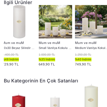
İlgili Ürünler
Mum ve muM
Mum ve muM
Mum ve muM
10x30 Beyaz Silindir Mum
Small Vanilya Kokulu Set Mum Çap 7 cm Beyaz
Medium Vanilya Kokulu Se
1.400,00 TL
1.000,00 TL
1.250,00 TL
%48 İndirim
%35 İndirim
%40 İndirim
729,90 TL
649,90 TL
749,90 TL
Bu Kategorinin En Çok Satanları