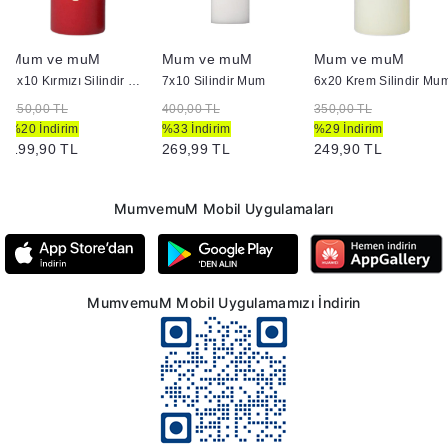
Mum ve muM
Mum ve muM
Mum ve muM
6x10 Kırmızı Silindir Mum
7x10 Silindir Mum
6x20 Krem Silindir Mu
250,00 TL
400,00 TL
350,00 TL
%20 İndirim
%33 İndirim
%29 İndirim
199,90 TL
269,99 TL
249,90 TL
MumvemuM Mobil Uygulamaları
MumvemuM Mobil Uygulamamızı İndirin