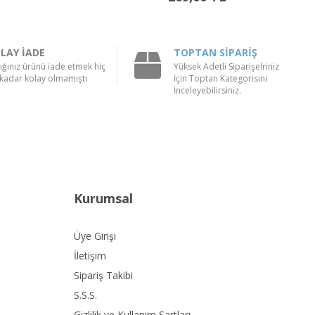
LAY İADE
TOPTAN SİPARİŞ
ığınız ürünü iade etmek hiç
Yüksek Adetli Siparişelriniz
kadar kolay olmamıştı
İçin Toptan Kategorisini
İnceleyebilirsiniz.
Kurumsal
Üye Girişi
İletişim
Sipariş Takibi
S.S.S.
Gizlilik ve Kullanım Şartları