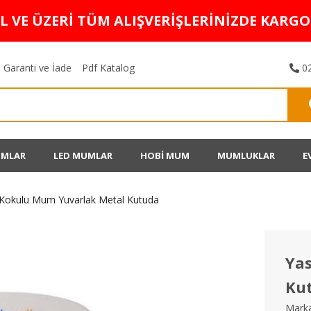
TL VE ÜZERİ TÜM ALIŞVERİŞLERİNİZDE KARG
Garanti ve İade
Pdf Katalog
02
UMLAR
LED MUMLAR
HOBİ MUM
MUMLUKLAR
E
Kokulu Mum Yuvarlak Metal Kutuda
Ya
Ku
Marka