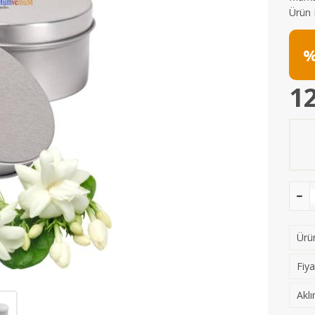
Ürün 
%
12
Ürün
Fiya
Aklı