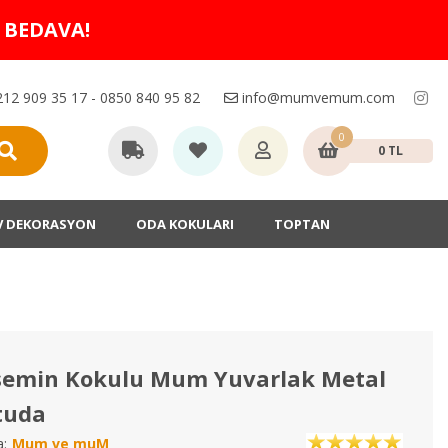
O BEDAVA!
12 909 35 17 - 0850 840 95 82
info@mumvemum.com
0
0 TL
V DEKORASYON
ODA KOKULARI
TOPTAN
semin Kokulu Mum Yuvarlak Metal
tuda
:
Mum ve muM