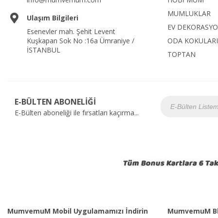
MUMLUKLAR
Ulaşım Bilgileri
EV DEKORASY
Esenevler mah. Şehit Levent
Kuşkapan Sok No :16a Ümraniye /
ODA KOKULARI
İSTANBUL
TOPTAN
E-BÜLTEN ABONELİĞİ
E-Bülten aboneliği ile fırsatları kaçırma...
MumvemuM Mobil Uygulamamızı İndirin
MumvemuM Bl