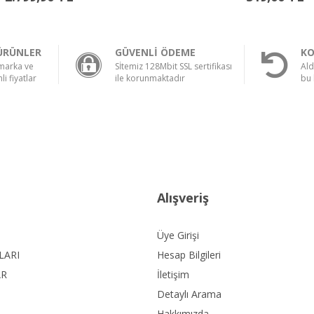
ÜRÜNLER
GÜVENLİ ÖDEME
KO
 marka ve
Sİtemiz 128Mbit SSL sertifikası
Ald
li fiyatlar
ile korunmaktadır
bu 
Alışveriş
Üye Girişi
LARI
Hesap Bilgileri
AR
İletişim
Detaylı Arama
Hakkımızda