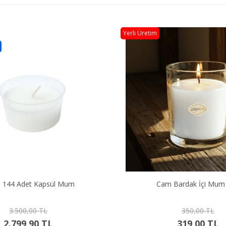
Yerli Üretim
1 Koli 144 Adet Kapsül Mum
Cam Bardak İçi Mum
3.500,00 TL
350,00 TL
2.799,90 TL
319,00 TL