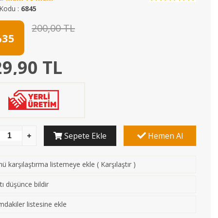
Kodu :
6845
200,00 TL
35
9,90 TL
Sepete Ekle
Hemen Al
ü karşılaştırma listemeye ekle
(
Karşılaştır
)
tı düşünce bildir
mdakiler listesine ekle