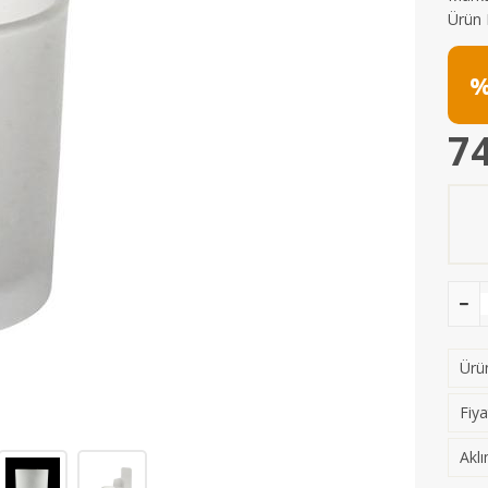
Ürün 
%
74
Ürün
Fiya
Aklı