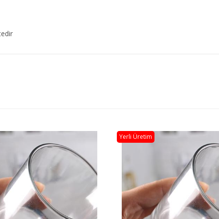
edir
Yerli Üretim