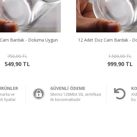
 Cam Bardak - Doluma Uygun
12 Adet Düz Cam Bardak - D
750,00 TL
1.500,00 TL
549,90 TL
999,90 TL
ÜRÜNLER
GÜVENLİ ÖDEME
KO
 marka ve
Sİtemiz 128Mbit SSL sertifikası
Ald
li fiyatlar
ile korunmaktadır
bu 