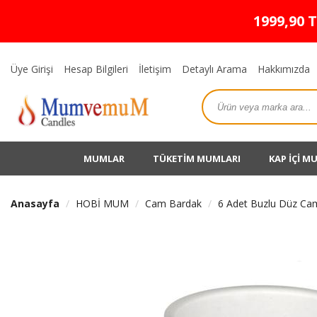
1999,90 
Üye Girişi
Hesap Bilgileri
İletişim
Detaylı Arama
Hakkımızda
MUMLAR
TÜKETİM MUMLARI
KAP İÇİ M
Anasayfa
HOBİ MUM
Cam Bardak
6 Adet Buzlu Düz Ca