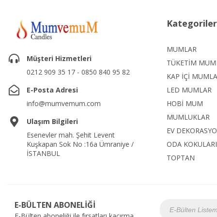
Kategoriler
MUMLAR
Müşteri Hizmetleri
TÜKETİM MUM
0212 909 35 17 - 0850 840 95 82
KAP İÇİ MUML
E-Posta Adresi
LED MUMLAR
info@mumvemum.com
HOBİ MUM
MUMLUKLAR
Ulaşım Bilgileri
EV DEKORASY
Esenevler mah. Şehit Levent
Kuşkapan Sok No :16a Ümraniye /
ODA KOKULARI
İSTANBUL
TOPTAN
E-BÜLTEN ABONELİĞİ
E-Bülten aboneliği ile fırsatları kaçırma...