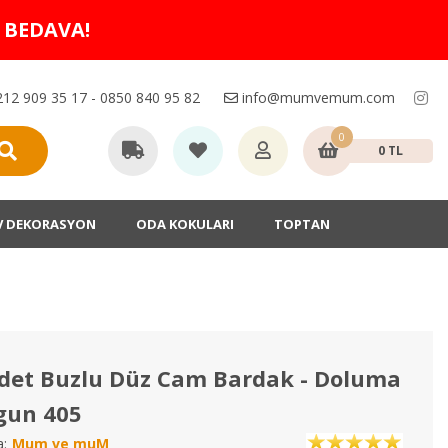
O BEDAVA!
12 909 35 17 - 0850 840 95 82
info@mumvemum.com
0
0 TL
V DEKORASYON
ODA KOKULARI
TOPTAN
det Buzlu Düz Cam Bardak - Doluma
gun 405
:
Mum ve muM