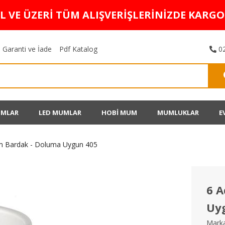
TL VE ÜZERİ TÜM ALIŞVERİŞLERİNİZDE KARG
Garanti ve İade
Pdf Katalog
02
UMLAR
LED MUMLAR
HOBİ MUM
MUMLUKLAR
E
m Bardak - Doluma Uygun 405
6 A
Uy
Marka