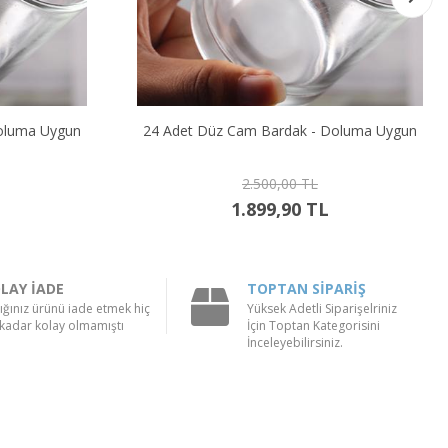
oluma Uygun
24 Adet Düz Cam Bardak - Doluma Uygun
2.500,00 TL
1.899,90 TL
LAY İADE
TOPTAN SİPARİŞ
ığınız ürünü iade etmek hiç
Yüksek Adetli Siparişelriniz
kadar kolay olmamıştı
İçin Toptan Kategorisini
İnceleyebilirsiniz.