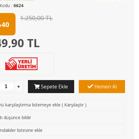
Kodu :
6624
1.250,00 TL
40
9,90 TL
Sepete Ekle
Hemen Al
ü karşılaştırma listemeye ekle
(
Karşılaştır
)
tı düşünce bildir
mdakiler listesine ekle