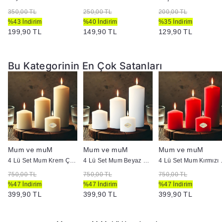
350,00 TL
250,00 TL
200,00 TL
%43 İndirim
%40 İndirim
%35 İndirim
199,90 TL
149,90 TL
129,90 TL
Bu Kategorinin En Çok Satanları
Mum ve muM
Mum ve muM
Mum ve muM
p :5 cm
4 Lü Set Mum Krem Çap :5 cm
4 Lü Set Mum Beyaz Çap :5 cm
4 Lü Set
750,00 TL
750,00 TL
750,00 TL
%47 İndirim
%47 İndirim
%47 İndirim
399,90 TL
399,90 TL
399,90 TL