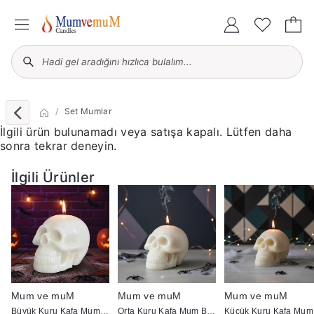
Set Mumlar
İlgili ürün bulunamadı veya satışa kapalı. Lütfen daha
sonra tekrar deneyin.
İlgili Ürünler
Mum ve muM
Mum ve muM
Mum ve muM
ap :5 cm
Büyük Kuru Kafa Mum Beyaz
Orta Kuru Kafa Mum Beyaz
K