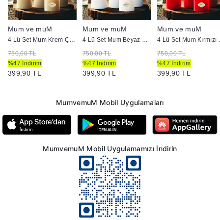
Mum ve muM
Mum ve muM
Mum ve muM
4 Lü Set Mum Krem Çap :5 cm
4 Lü Set Mum Beyaz Çap :5 cm
4 Lü Set
750,00 TL
750,00 TL
750,00 TL
%47 İndirim
%47 İndirim
%47 İndirim
399,90 TL
399,90 TL
399,90 TL
MumvemuM Mobil Uygulamaları
MumvemuM Mobil Uygulamamızı İndirin