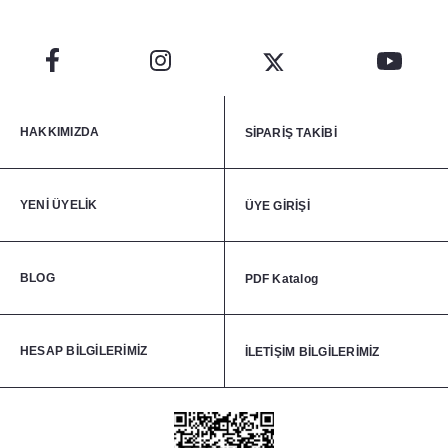
HAKKIMIZDA
SİPARİŞ TAKİBİ
YENİ ÜYELİK
ÜYE GİRİŞİ
BLOG
PDF Katalog
HESAP BİLGİLERİMİZ
İLETİŞİM BİLGİLERİMİZ