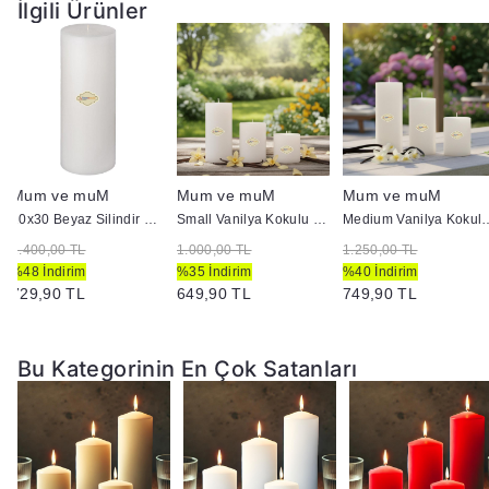
İlgili Ürünler
Yanan bir mumun durumunu belirli aralıklarla kontrol edin.
Mumları yanıcı maddelerin yakınlarına koymayın
Mum ve muM
Mum ve muM
Mum ve muM
10x30 Beyaz Silindir Mum
Small Vanilya Kokulu Set Mum Çap 7 cm Beyaz
Medium Vanilya Kokulu Se
1.400,00 TL
1.000,00 TL
1.250,00 TL
%48 İndirim
%35 İndirim
%40 İndirim
729,90 TL
649,90 TL
749,90 TL
Bu Kategorinin En Çok Satanları