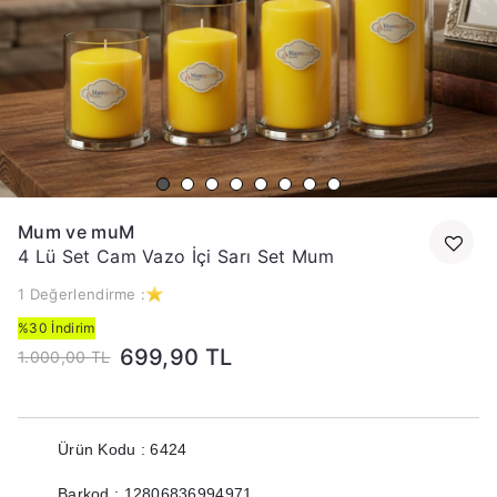
Mum ve muM
4 Lü Set Cam Vazo İçi Sarı Set Mum
1 Değerlendirme :
%30 İndirim
699,90 TL
1.000,00 TL
Ürün Kodu : 6424
Barkod : 12806836994971