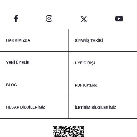
HAKKIMIZDA
SİPARİŞ TAKİBİ
YENİ ÜYELİK
ÜYE GİRİŞİ
BLOG
PDF Katalog
HESAP BİLGİLERİMİZ
İLETİŞİM BİLGİLERİMİZ