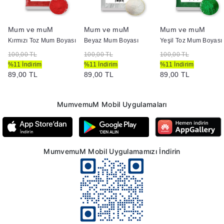
Mum ve muM
Mum ve muM
Mum ve muM
Boyası
Kırmızı Toz Mum Boyası
Beyaz Mum Boyası
Yeşil Toz Mum Boyası
100,00 TL
100,00 TL
100,00 TL
%11 İndirim
%11 İndirim
%11 İndirim
89,00 TL
89,00 TL
89,00 TL
MumvemuM Mobil Uygulamaları
MumvemuM Mobil Uygulamamızı İndirin