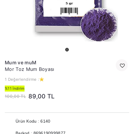
Mum ve muM
Mor Toz Mum Boyası
1 Değerlendirme :
%11 İndirim
89,00 TL
100,00 TL
Ürün Kodu : 6140
Barkod : 8696190999877