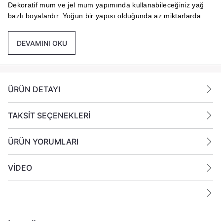
Dekoratif mum ve jel mum yapımında kullanabileceğiniz yağ
bazlı boyalardır. Yoğun bir yapısı olduğunda az miktarlarda
kullanılmaktadır Karışımlarından farklı renkler elde edilebilir.
DEVAMINI OKU
Kullanım Şekline Göre 10 ila 15 Kg Arsında Jel Mum veya
Parafin İçin Kullanıma Uygundur.
Kullanım Şekli :
ÜRÜN DETAYI
Kürdan veya Toplu İne Ucu ile ilave edilmesi ve iyi bir şekilde
karıştırılması tavsiye edilir.
TAKSİT SEÇENEKLERİ
ÜRÜN YORUMLARI
VİDEO