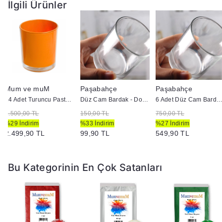
İlgili Ürünler
Mum ve muM
Paşabahçe
Paşabahçe
24 Adet Turuncu Pastel Renk Cam Mumluk - İç Boyama - Doluma Uygun 403
Düz Cam Bardak - Doluma Uygun
6 Adet Düz Cam Bardak - Doluma U
3.500,00 TL
150,00 TL
750,00 TL
%29 İndirim
%33 İndirim
%27 İndirim
2.499,90 TL
99,90 TL
549,90 TL
Bu Kategorinin En Çok Satanları