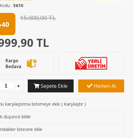
Kodu :
5610
15.000,00 TL
40
999,90 TL
Sepete Ekle
Hemen Al
ü karşılaştırma listemeye ekle
(
Karşılaştır
)
tı düşünce bildir
mdakiler listesine ekle