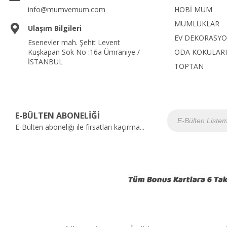
info@mumvemum.com
HOBİ MUM
MUMLUKLAR
Ulaşım Bilgileri
EV DEKORASY
Esenevler mah. Şehit Levent
Kuşkapan Sok No :16a Ümraniye /
ODA KOKULARI
İSTANBUL
TOPTAN
E-BÜLTEN ABONELİĞİ
E-Bülten aboneliği ile fırsatları kaçırma...