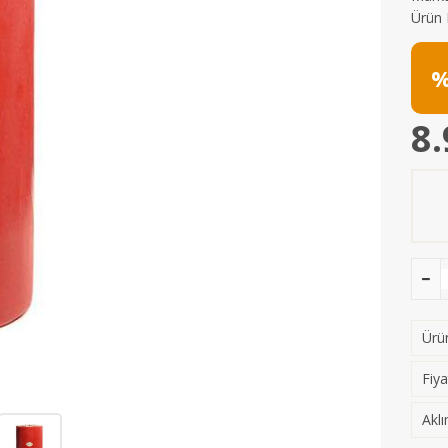
Ürün 
%
8.
Ürün
Fiya
Aklı