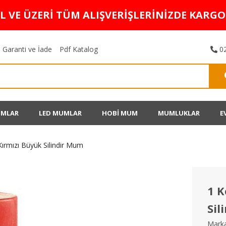
TL VE ÜZERİ TÜM ALIŞVERİŞLERİNİZDE KARG
Garanti ve İade
Pdf Katalog
02
UMLAR
LED MUMLAR
HOBİ MUM
MUMLUKLAR
E
Kırmızı Büyük Silindir Mum
1 K
Sil
Marka