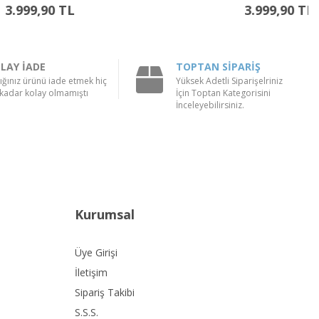
3.999,90 TL
LAY İADE
TOPTAN SİPARİŞ
ığınız ürünü iade etmek hiç
Yüksek Adetli Siparişelriniz
kadar kolay olmamıştı
İçin Toptan Kategorisini
İnceleyebilirsiniz.
Kurumsal
Üye Girişi
İletişim
Sipariş Takibi
S.S.S.