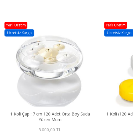
Yerli Üretim
Ücretsiz Kargo
7 cm 120 Adet Orta Boy Suda
1 Koli (120 Adet ) Citronella 
Yüzen Mum
5.000,00 TL
6.000,00 TL