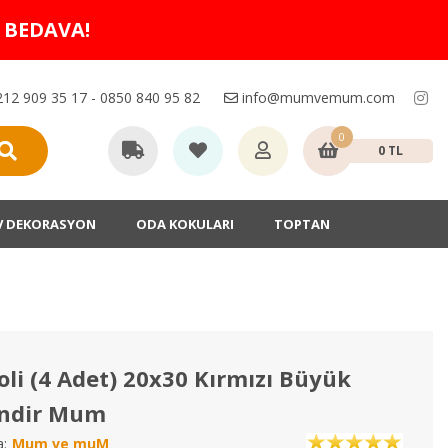
O BEDAVA!
12 909 35 17 - 0850 840 95 82
info@mumvemum.com
0
0 TL
V DEKORASYON
ODA KOKULARI
TOPTAN
oli (4 Adet) 20x30 Kırmızı Büyük
indir Mum
:
Mum ve muM