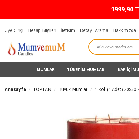
1999,90 
Üye Girişi
Hesap Bilgileri
İletişim
Detaylı Arama
Hakkımızda
MUMLAR
TÜKETİM MUMLARI
KAP İÇİ M
Anasayfa
TOPTAN
Büyük Mumlar
1 Koli (4 Adet) 20x30 