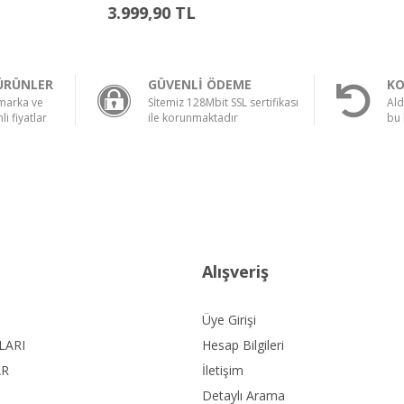
3.999,90 TL
3.999,90 TL
ÜRÜNLER
GÜVENLİ ÖDEME
KO
 marka ve
Sİtemiz 128Mbit SSL sertifikası
Ald
li fiyatlar
ile korunmaktadır
bu 
Alışveriş
Üye Girişi
LARI
Hesap Bilgileri
AR
İletişim
Detaylı Arama