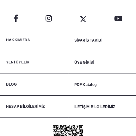
HAKKIMIZDA
SİPARİŞ TAKİBİ
YENİ ÜYELİK
ÜYE GİRİŞİ
BLOG
PDF Katalog
HESAP BİLGİLERİMİZ
İLETİŞİM BİLGİLERİMİZ