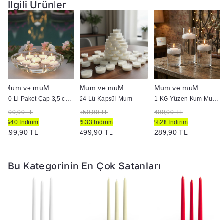
İlgili Ürünler
Mum ve muM
Mum ve muM
Mum ve muM
50 Li Paket Çap 3,5 cm Beyaz Yüzen Mum
24 Lü Kapsül Mum
1 KG Yüzen Kum Mum ( İnci Tozu Mum )
500,00 TL
750,00 TL
400,00 TL
%40 İndirim
%33 İndirim
%28 İndirim
299,90 TL
499,90 TL
289,90 TL
Bu Kategorinin En Çok Satanları