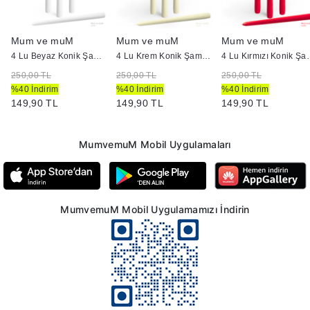
Mum ve muM
Mum ve muM
Mum ve muM
4 Lu Beyaz Konik Şamdan Mum
4 Lu Krem Konik Şamdan Mum
4 Lu Kırmızı
250,00 TL
250,00 TL
250,00 TL
%40 İndirim
%40 İndirim
%40 İndirim
149,90 TL
149,90 TL
149,90 TL
MumvemuM Mobil Uygulamaları
MumvemuM Mobil Uygulamamızı İndirin