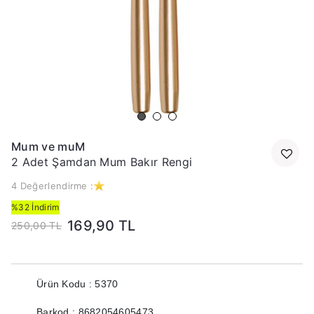
Mum ve muM
2 Adet Şamdan Mum Bakır Rengi
4 Değerlendirme :
%32 İndirim
169,90 TL
250,00 TL
Ürün Kodu : 5370
Barkod : 8682054605473