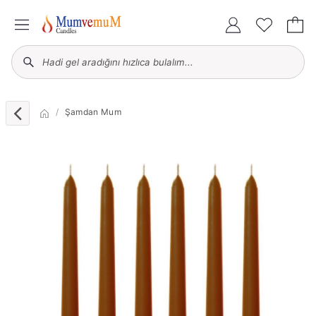
Şamdan Mum