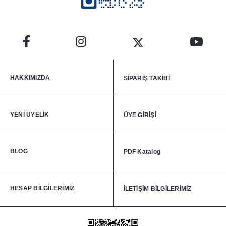
HAKKIMIZDA
SİPARİŞ TAKİBİ
YENİ ÜYELİK
ÜYE GİRİŞİ
BLOG
PDF Katalog
HESAP BİLGİLERİMİZ
İLETİŞİM BİLGİLERİMİZ