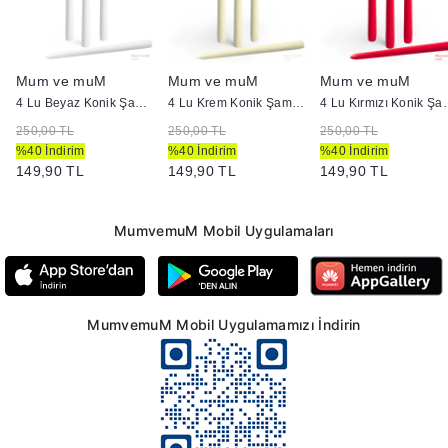
Mum ve muM
Mum ve muM
Mum ve muM
4 Lu Beyaz Konik Şamdan Mum
4 Lu Krem Konik Şamdan Mum
4 Lu Kırmızı
250,00 TL
250,00 TL
250,00 TL
%40 İndirim
%40 İndirim
%40 İndirim
149,90 TL
149,90 TL
149,90 TL
MumvemuM Mobil Uygulamaları
MumvemuM Mobil Uygulamamızı İndirin