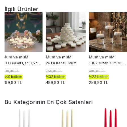
mükemmel seçim
İlgili Ürünler
Ek Bilgiler:
Yanan bir mumun durumunu belirli aralıklarla kontrol edin.
Mumları yanıcı maddelerin yakınlarına koymayın.
Mum ve muM
Mum ve muM
Mum ve muM
50 Li Paket Çap 3,5 cm Beyaz Yüzen Mum
24 Lü Kapsül Mum
1 KG Yüzen Kum Mum ( İnci Tozu Mum )
500,00 TL
750,00 TL
400,00 TL
%40 İndirim
%33 İndirim
%28 İndirim
299,90 TL
499,90 TL
289,90 TL
Bu Kategorinin En Çok Satanları