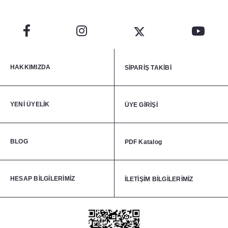
HAKKIMIZDA
SİPARİŞ TAKİBİ
YENİ ÜYELİK
ÜYE GİRİŞİ
BLOG
PDF Katalog
HESAP BİLGİLERİMİZ
İLETİŞİM BİLGİLERİMİZ