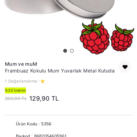
Mum ve muM
Frambuaz Kokulu Mum Yuvarlak Metal Kutuda
1 Değerlendirme :
%35 İndirim
129,90 TL
200,00 TL
Ürün Kodu : 5356
Barkod : 8682054605961