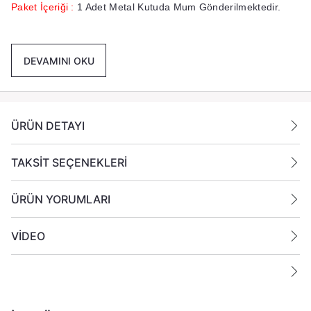
Paket İçeriği :
1 Adet Metal Kutuda Mum Gönderilmektedir.
Ek Bilgiler:
DEVAMINI OKU
Yanan bir mumun durumunu belirli aralıklarla kontrol edin.
Mumları yanıcı maddelerin yakınlarına koymayın.
ÜRÜN DETAYI
TAKSİT SEÇENEKLERİ
ÜRÜN YORUMLARI
VİDEO