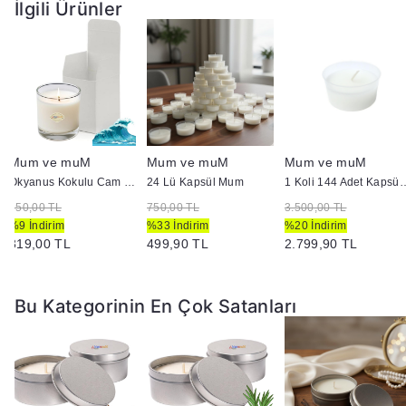
İlgili Ürünler
Mum ve muM
Mum ve muM
Mum ve muM
Okyanus Kokulu Cam Bardak İçi Mum
24 Lü Kapsül Mum
1 Koli 144 Adet
350,00 TL
750,00 TL
3.500,00 TL
%9 İndirim
%33 İndirim
%20 İndirim
319,00 TL
499,90 TL
2.799,90 TL
Bu Kategorinin En Çok Satanları