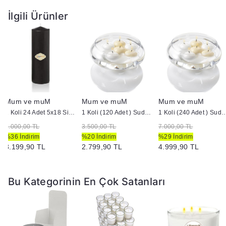
İlgili Ürünler
Mum ve muM
Mum ve muM
Mum ve muM
1 Koli 24 Adet 5x18 Siyah Silindir Kütük Mum
1 Koli (120 Adet ) Suda Yüzen Mum
1 Koli (240 Adet ) Suda 
5.000,00 TL
3.500,00 TL
7.000,00 TL
%36 İndirim
%20 İndirim
%29 İndirim
3.199,90 TL
2.799,90 TL
4.999,90 TL
Bu Kategorinin En Çok Satanları