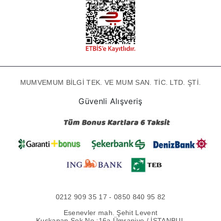
MUMVEMUM BİLGİ TEK. VE MUM SAN. TİC. LTD. ŞTİ.
Güvenli Alışveriş
0212 909 35 17 - 0850 840 95 82
Esenevler mah. Şehit Levent
Kuşkapan Sok No :16a Ümraniye / İSTANBUL