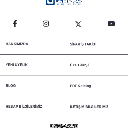
HAKKIMIZDA
SİPARİŞ TAKİBİ
YENİ ÜYELİK
ÜYE GİRİŞİ
BLOG
PDF Katalog
HESAP BİLGİLERİMİZ
İLETİŞİM BİLGİLERİMİZ