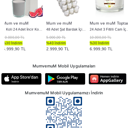
Mum ve muM
Mum ve muM
Mum ve muM Topta
1 Koli 24 Adet İncir Kokulu Gri Bardak Mum
48 Adet Şat Bardak İçi Mum
24 Adet 3 Fitilli Cam İ
10.000,00 TL
5.000,00 TL
10.000,00 TL
%30 İndirim
%40 İndirim
%30 İndirim
6.999,90 TL
2.999,90 TL
6.999,90 TL
MumvemuM Mobil Uygulamaları
MumvemuM Mobil Uygulamamızı İndirin