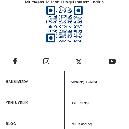
Evinizin tüm iç alanları
MumvemuM Mobil Uygulamamızı İndirin
Balkonunuz, terasınız
Kış bahçeniz
DİKKAT EDİLMESİ GEREKENLER !
DEVAMINI OKU
HAKKIMIZDA
SİPARİŞ TAKİBİ
YENİ ÜYELİK
ÜYE GİRİŞİ
BLOG
PDF Katalog