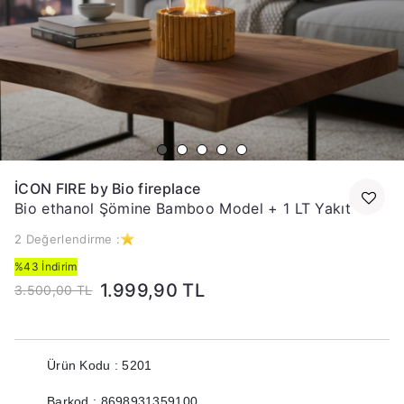
İCON FIRE by Bio fireplace
Bio ethanol Şömine Bamboo Model + 1 LT Yakıt
2 Değerlendirme :
%43 İndirim
1.999,90 TL
3.500,00 TL
Ürün Kodu : 5201
Barkod : 8698931359100