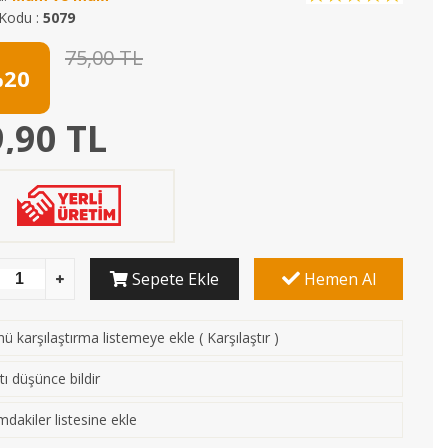
Kodu :
5079
75,00 TL
20
,90 TL
Sepete Ekle
Hemen Al
ü karşılaştırma listemeye ekle
(
Karşılaştır
)
tı düşünce bildir
mdakiler listesine ekle