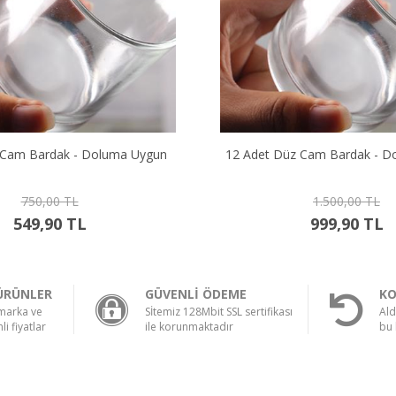
z Cam Bardak - Doluma Uygun
24 Adet Düz Cam Bardak - D
1.500,00 TL
2.500,00 TL
999,90 TL
1.899,90 TL
ÜRÜNLER
GÜVENLİ ÖDEME
KO
 marka ve
Sİtemiz 128Mbit SSL sertifikası
Ald
li fiyatlar
ile korunmaktadır
bu 