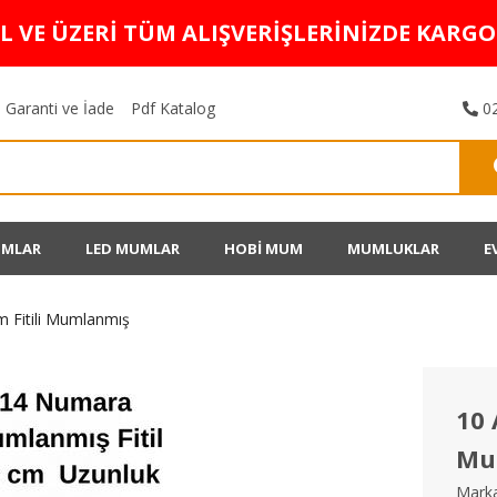
TL VE ÜZERİ TÜM ALIŞVERİŞLERİNİZDE KARG
Garanti ve İade
Pdf Katalog
02
UMLAR
LED MUMLAR
HOBİ MUM
MUMLUKLAR
E
 Fitili Mumlanmış
10 
Mu
Marka