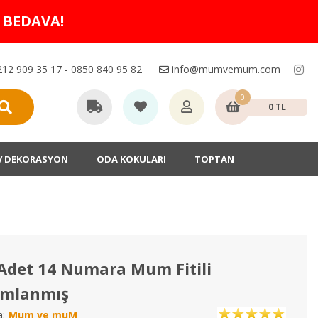
O BEDAVA!
12 909 35 17 - 0850 840 95 82
info@mumvemum.com
0
0 TL
V DEKORASYON
ODA KOKULARI
TOPTAN
Adet 14 Numara Mum Fitili
mlanmış
:
Mum ve muM