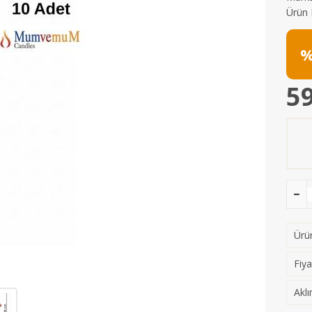
Ürün 
%
59
Ürün
Fiya
Aklı