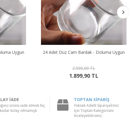
oluma Uygun
Buzlu Düz Cam Bardak - Doluma Uygun
200,00 TL
119,90 TL
LAY İADE
TOPTAN SİPARİŞ
ığınız ürünü iade etmek hiç
Yüksek Adetli Siparişelriniz
kadar kolay olmamıştı
İçin Toptan Kategorisini
İnceleyebilirsiniz.