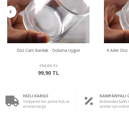
6 Adet Düz Cam Bardak - Doluma Uygun
12 Adet Dü
750,00 TL
549,90 TL
HIZLI KARGO
KAMPANYALI 
Türkiye’nin her yerine hızlı ve
Birbirinden farklı
ücretsiz kargo
ürünler için indirim