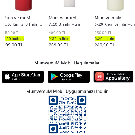
Mum ve muM
Mum ve muM
Mum ve muM
6x10 Kırmızı Silindir Mum
7x10 Silindir Mum
6x20 Krem Silindir Mu
250,00 TL
400,00 TL
350,00 TL
%20 İndirim
%33 İndirim
%29 İndirim
199,90 TL
269,99 TL
249,90 TL
MumvemuM Mobil Uygulamaları
MumvemuM Mobil Uygulamamızı İndirin