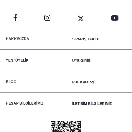
HAKKIMIZDA
SİPARİŞ TAKİBİ
YENİ ÜYELİK
ÜYE GİRİŞİ
BLOG
PDF Katalog
HESAP BİLGİLERİMİZ
İLETİŞİM BİLGİLERİMİZ