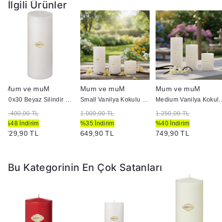
İlgili Ürünler
Mum ve muM
Mum ve muM
Mum ve muM
10x30 Beyaz Silindir Mum
Small Vanilya Kokulu Set Mum Çap 7 cm Beyaz
Medium Vanilya Kokulu Se
1.400,00 TL
1.000,00 TL
1.250,00 TL
%48 İndirim
%35 İndirim
%40 İndirim
729,90 TL
649,90 TL
749,90 TL
Bu Kategorinin En Çok Satanları