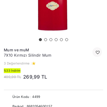
Mum ve muM
7X10 Kırmızı Silindir Mum
3 Değerlendirme :
%33 İndirim
269,99 TL
400,00 TL
Ürün Kodu : 4499
Barkod : 8682054600157