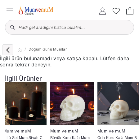
Doğum Günü Mumları
İlgili ürün bulunamadı veya satışa kapalı. Lütfen daha
sonra tekrar deneyin.
İlgili Ürünler
Mum ve muM
Mum ve muM
Mum ve muM
4 Lü Set Mum Siyah Çap :5 cm
Büyük Kuru Kafa Mum Beyaz
Orta Kuru Kaf