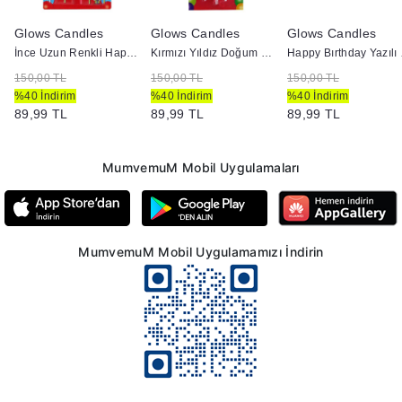
Glows Candles
Glows Candles
Glows Candles
ir ( 1 )
İnce Uzun Renkli Happy Birthday Mumu
Kırmızı Yıldız Doğum Günü Mumu
Happ
150,00 TL
150,00 TL
150,00 TL
%40 İndirim
%40 İndirim
%40 İndirim
89,99 TL
89,99 TL
89,99 TL
MumvemuM Mobil Uygulamaları
MumvemuM Mobil Uygulamamızı İndirin