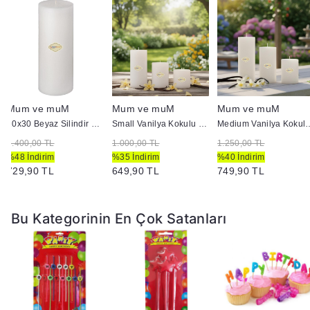
Mum ve muM
Mum ve muM
Mum ve muM
10x30 Beyaz Silindir Mum
Small Vanilya Kokulu Set Mum Çap 7 cm Beyaz
Medium Vanilya Kokulu Se
1.400,00 TL
1.000,00 TL
1.250,00 TL
%48 İndirim
%35 İndirim
%40 İndirim
729,90 TL
649,90 TL
749,90 TL
Bu Kategorinin En Çok Satanları