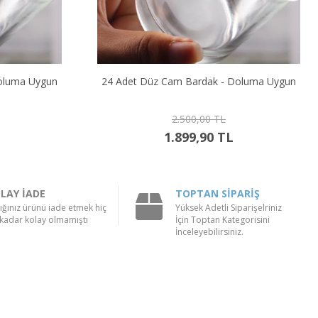
oluma Uygun
Buzlu Düz Cam Bardak - Doluma Uygun
200,00 TL
119,90 TL
LAY İADE
TOPTAN SİPARİŞ
ığınız ürünü iade etmek hiç
Yüksek Adetli Siparişelriniz
kadar kolay olmamıştı
İçin Toptan Kategorisini
İnceleyebilirsiniz.