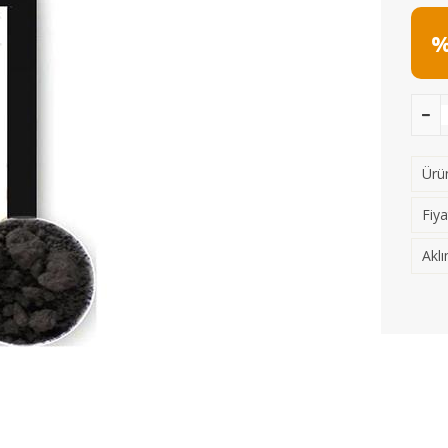
%
Ürün
Fiya
Aklı