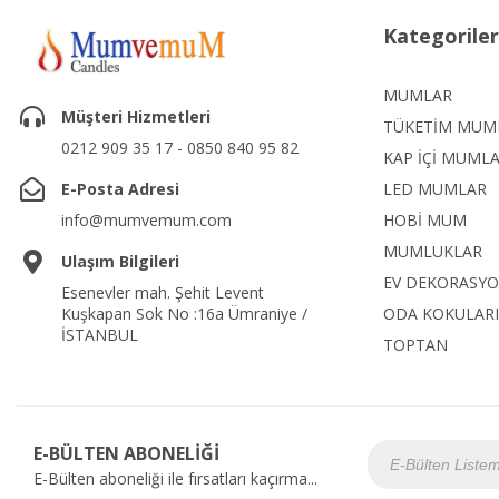
Kategoriler
MUMLAR
Müşteri Hizmetleri
TÜKETİM MUM
0212 909 35 17 - 0850 840 95 82
KAP İÇİ MUML
E-Posta Adresi
LED MUMLAR
info@mumvemum.com
HOBİ MUM
MUMLUKLAR
Ulaşım Bilgileri
EV DEKORASY
Esenevler mah. Şehit Levent
Kuşkapan Sok No :16a Ümraniye /
ODA KOKULARI
İSTANBUL
TOPTAN
E-BÜLTEN ABONELİĞİ
E-Bülten aboneliği ile fırsatları kaçırma...