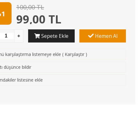
100,00 TL
1
99,00 TL
Sepete Ekle
Hemen Al
ü karşılaştırma listemeye ekle
(
Karşılaştır
)
tı düşünce bildir
mdakiler listesine ekle