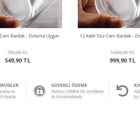
z Cam Bardak - Doluma Uygun
24 Adet Düz Cam Bardak - D
1.500,00 TL
2.500,00 TL
999,90 TL
1.899,90 TL
ÜRÜNLER
GÜVENLİ ÖDEME
KO
 marka ve
Sİtemiz 128Mbit SSL sertifikası
Ald
li fiyatlar
ile korunmaktadır
bu 