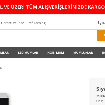
TL VE ÜZERİ TÜM ALIŞVERİŞLERİNİZDE KARG
Garanti ve İade
Pdf Katalog
02
UMLAR
LED MUMLAR
HOBİ MUM
MUMLUKLAR
E
sı
Si
Marka
Ürün 