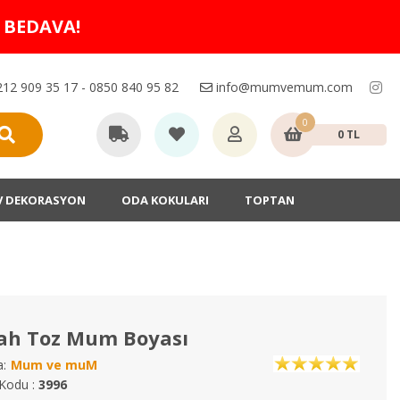
O BEDAVA!
12 909 35 17 - 0850 840 95 82
info@mumvemum.com
0
0 TL
V DEKORASYON
ODA KOKULARI
TOPTAN
yah Toz Mum Boyası
:
Mum ve muM
Kodu :
3996