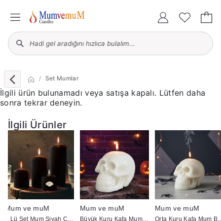
Set Mumlar
İlgili ürün bulunamadı veya satışa kapalı. Lütfen daha
sonra tekrar deneyin.
İlgili Ürünler
Mum ve muM
Mum ve muM
Mum ve muM
4 Lü Set Mum Siyah Çap :5 cm
Büyük Kuru Kafa Mum Beyaz
Orta Kuru Kaf