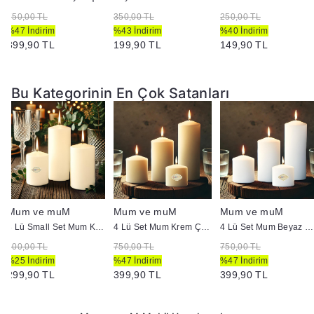
750,00 TL
350,00 TL
250,00 TL
%47 İndirim
%43 İndirim
%40 İndirim
399,90 TL
199,90 TL
149,90 TL
Bu Kategorinin En Çok Satanları
Mum ve muM
Mum ve muM
Mum ve muM
3 Lü Small Set Mum Krem Çap :5 cm
4 Lü Set Mum Krem Çap :5 cm
4 Lü Set Mum Beyaz Çap :5 cm
400,00 TL
750,00 TL
750,00 TL
%25 İndirim
%47 İndirim
%47 İndirim
299,90 TL
399,90 TL
399,90 TL