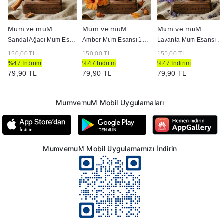
Mum ve muM
Mum ve muM
Mum ve muM
c
Sandal Ağacı Mum Esansı 10 cc
Amber Mum Esansı 10 cc
Lavanta M
150,00 TL
150,00 TL
150,00 TL
%47 İndirim
%47 İndirim
%47 İndirim
79,90 TL
79,90 TL
79,90 TL
MumvemuM Mobil Uygulamaları
MumvemuM Mobil Uygulamamızı İndirin