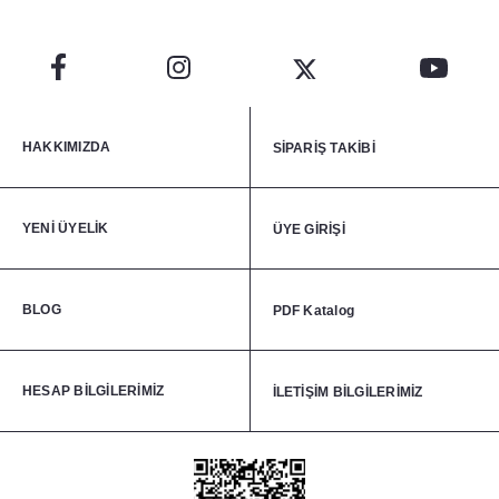
HAKKIMIZDA
SİPARİŞ TAKİBİ
YENİ ÜYELİK
ÜYE GİRİŞİ
BLOG
PDF Katalog
HESAP BİLGİLERİMİZ
İLETİŞİM BİLGİLERİMİZ