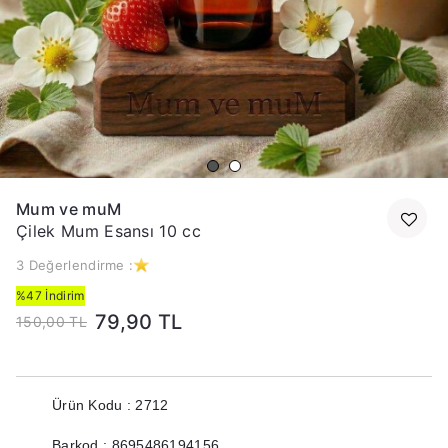
Mum ve muM
Çilek Mum Esansı 10 cc
3 Değerlendirme :
%47 İndirim
79,90 TL
150,00 TL
Ürün Kodu : 2712
Barkod : 8695486194156