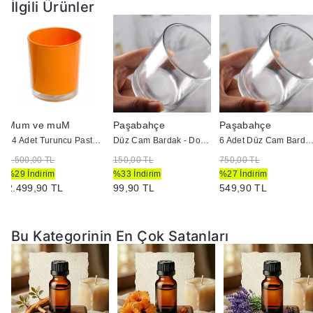
uygundur.
İlgili Ürünler
Bu esans, el yapımı mumlarınızda tatlı ve ferahlatıcı bir
koku elde etmek için mükemmel bir seçenektir.
Mum ve muM
Paşabahçe
Paşabahçe
24 Adet Turuncu Pastel Renk Cam Mumluk - İç Boyama - Doluma Uygun 403
Düz Cam Bardak - Doluma Uygun
6 Adet Düz Cam Bardak - Doluma U
3.500,00 TL
150,00 TL
750,00 TL
%29 İndirim
%33 İndirim
%27 İndirim
2.499,90 TL
99,90 TL
549,90 TL
Bu Kategorinin En Çok Satanları