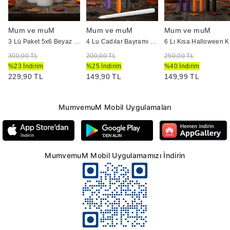
Mum ve muM
Mum ve muM
Mum ve muM
3 Lü Paket 5x6 Beyaz Renk Mum
4 Lu Cadılar Bayramı Renkli Konik Şamdan Mum
6 Lı 
300,00 TL
200,00 TL
250,00 TL
%23 İndirim
%25 İndirim
%40 İndirim
229,90 TL
149,90 TL
149,99 TL
MumvemuM Mobil Uygulamaları
MumvemuM Mobil Uygulamamızı İndirin