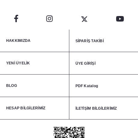
HAKKIMIZDA
SİPARİŞ TAKİBİ
YENİ ÜYELİK
ÜYE GİRİŞİ
BLOG
PDF Katalog
HESAP BİLGİLERİMİZ
İLETİŞİM BİLGİLERİMİZ