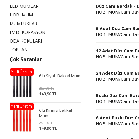
LED MUMLAR
Düz Cam Bardak - 
HOBİ MUM/Cam Bar
HOBİ MUM
MUMLUKLAR
6 Adet Düz Cam Ba
EV DEKORASYON
HOBİ MUM/Cam Bar
ODA KOKULARI
TOPTAN
12 Adet Düz Cam B
HOBİ MUM/Cam Bar
Çok Satanlar
Yerli Üretim
24 Adet Düz Cam B
6 Lı Siyah Bakkal Mum
HOBİ MUM/Cam Bar
250,00 TL
149,90 TL
Buzlu Düz Cam Bar
HOBİ MUM/Cam Bar
Yerli Üretim
6 Lı Kırmızı Bakkal
Mum
6 Adet Buzlu Düz 
250,00 TL
HOBİ MUM/Cam Bar
149,90 TL