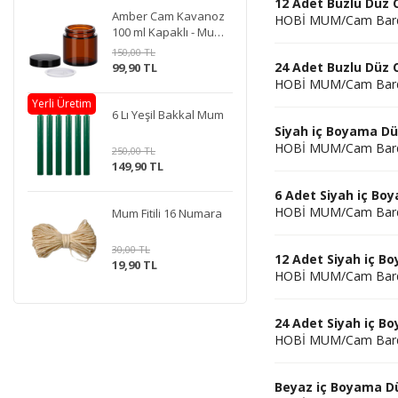
12 Adet Buzlu Düz
Amber Cam Kavanoz
HOBİ MUM/Cam Bar
100 ml Kapaklı - Mum
Doldurmaya Uygun
150,00 TL
24 Adet Buzlu Düz
99,90 TL
HOBİ MUM/Cam Bar
Yerli Üretim
6 Lı Yeşil Bakkal Mum
Siyah iç Boyama D
HOBİ MUM/Cam Bar
250,00 TL
149,90 TL
6 Adet Siyah iç B
HOBİ MUM/Cam Bar
Mum Fitili 16 Numara
30,00 TL
12 Adet Siyah iç 
19,90 TL
HOBİ MUM/Cam Bar
24 Adet Siyah iç 
HOBİ MUM/Cam Bar
Beyaz iç Boyama D