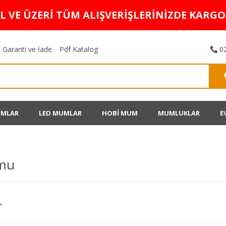
TL VE ÜZERİ TÜM ALIŞVERİŞLERİNİZDE KARG
Garanti ve İade
Pdf Katalog
02
UMLAR
LED MUMLAR
HOBİ MUM
MUMLUKLAR
E
mu
r