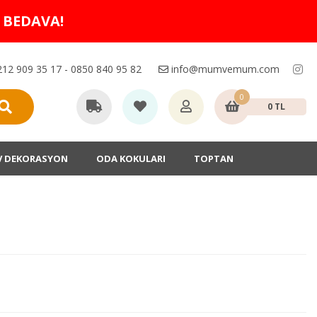
O BEDAVA!
12 909 35 17 - 0850 840 95 82
info@mumvemum.com
0
0 TL
V DEKORASYON
ODA KOKULARI
TOPTAN