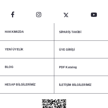
HAKKIMIZDA
SİPARİŞ TAKİBİ
YENİ ÜYELİK
ÜYE GİRİŞİ
BLOG
PDF Katalog
HESAP BİLGİLERİMİZ
İLETİŞİM BİLGİLERİMİZ