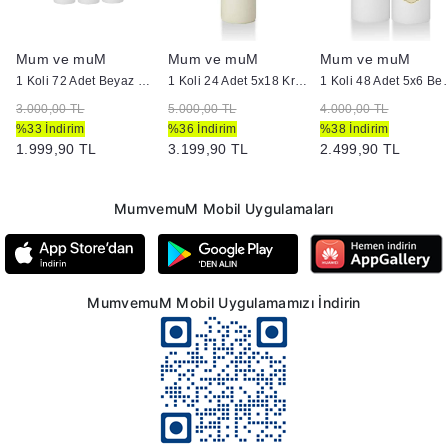
Mum ve muM
Mum ve muM
Mum ve muM
Kütük Mum
1 Koli 72 Adet Beyaz Bar Mum
1 Koli 24 Adet 5x18 Krem Silindir Kütük Mum
1 Koli 48 Adet
3.000,00 TL
5.000,00 TL
4.000,00 TL
%33 İndirim
%36 İndirim
%38 İndirim
1.999,90 TL
3.199,90 TL
2.499,90 TL
MumvemuM Mobil Uygulamaları
MumvemuM Mobil Uygulamamızı İndirin