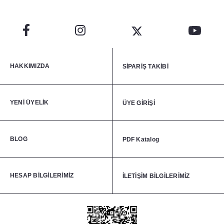
HAKKIMIZDA
SİPARİŞ TAKİBİ
YENİ ÜYELİK
ÜYE GİRİŞİ
BLOG
PDF Katalog
HESAP BİLGİLERİMİZ
İLETİŞİM BİLGİLERİMİZ