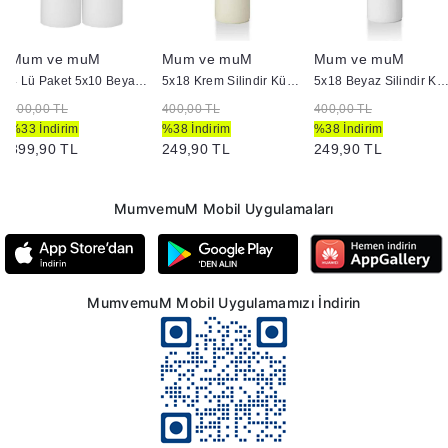
Mum ve muM
Mum ve muM
Mum ve muM
4 Lü Paket 5x10 Beyaz Kütük Mum
5x18 Krem Silindir Kütük Mum
5x18 Beyaz Silindir Kütük M
600,00 TL
400,00 TL
400,00 TL
%33 İndirim
%38 İndirim
%38 İndirim
399,90 TL
249,90 TL
249,90 TL
MumvemuM Mobil Uygulamaları
MumvemuM Mobil Uygulamamızı İndirin