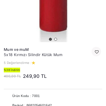
Mum ve muM
5x18 Kırmızı Silindir Kütük Mum
5 Değerlendirme :
%38 İndirim
249,90 TL
400,00 TL
Ürün Kodu : 7001
Barkod : 8682054601642