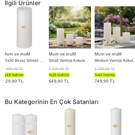
Yanan bir mumun durumunu belirli aralıklarla kontrol
İlgili Ürünler
edin.
Mumları yanıcı maddelerin yakınlarına koymayın.
Mum ve muM
Mum ve muM
Mum ve muM
10x30 Beyaz Silindir Mum
Small Vanilya Kokulu Set Mum Çap 7 cm Beyaz
Medium Vanilya Kokulu Se
1.400,00 TL
1.000,00 TL
1.250,00 TL
%48 İndirim
%35 İndirim
%40 İndirim
729,90 TL
649,90 TL
749,90 TL
Bu Kategorinin En Çok Satanları