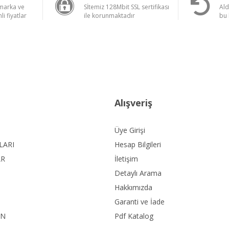
 marka ve
Sİtemiz 128Mbit SSL sertifikası
Ald
li fiyatlar
ile korunmaktadır
bu 
Alışveriş
Üye Girişi
LARI
Hesap Bilgileri
AR
İletişim
Detaylı Arama
Hakkımızda
Garanti ve İade
ON
Pdf Katalog