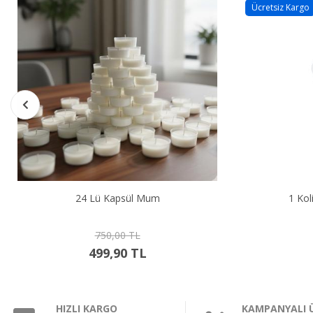
Ücretsiz Kargo
1 Koli 144 Adet Kapsül Mum
Cam
3.500,00 TL
2.799,90 TL
HIZLI KARGO
KAMPANYALI 