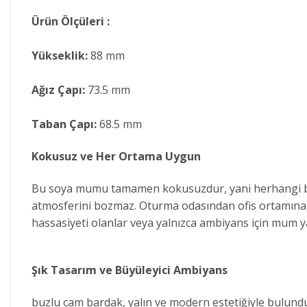
Ürün Ölçüleri :
Yükseklik:
88 mm
Ağız Çapı:
73.5 mm
Taban Çapı:
68.5 mm
Kokusuz ve Her Ortama Uygun
Bu soya mumu tamamen kokusuzdur, yani herhangi bir
atmosferini bozmaz. Oturma odasından ofis ortamına, o
hassasiyeti olanlar veya yalnızca ambiyans için mum ya
Şık Tasarım ve Büyüleyici Ambiyans
buzlu cam bardak, yalın ve modern estetiğiyle bulund