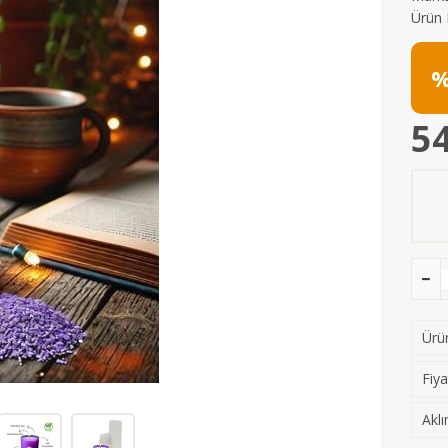
Ürün 
%
54
Ürün
Fiya
Aklı