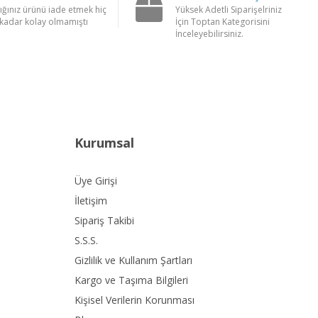
ığınız ürünü iade etmek hiç
Yüksek Adetli Siparişelriniz
kadar kolay olmamıştı
İçin Toptan Kategorisini
İnceleyebilirsiniz.
Kurumsal
Üye Girişi
İletişim
Sipariş Takibi
S.S.S.
Gizlilik ve Kullanım Şartları
Kargo ve Taşıma Bilgileri
Kişisel Verilerin Korunması