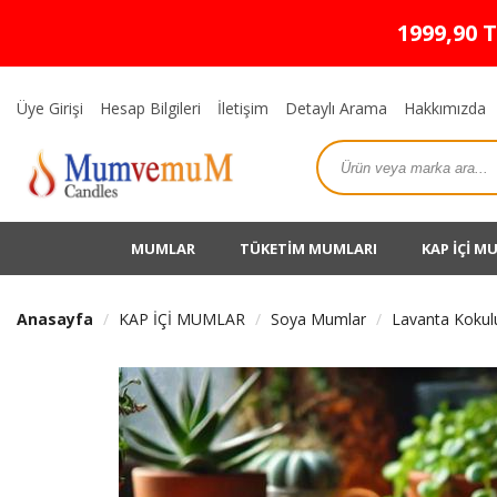
1999,90 
Üye Girişi
Hesap Bilgileri
İletişim
Detaylı Arama
Hakkımızda
MUMLAR
TÜKETİM MUMLARI
KAP İÇİ M
Anasayfa
KAP İÇİ MUMLAR
Soya Mumlar
Lavanta Koku