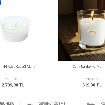
 Bardak İçi Mum 405
Cam Bardak İçi Mum
350,00 TL
300,00 TL
319,00 TL
269,00 TL
ÜRÜNLER
GÜVENLİ ÖDEME
KO