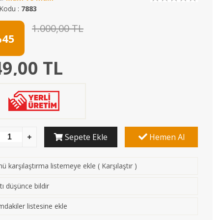
Kodu :
7883
1.000,00 TL
45
9,00 TL
Sepete Ekle
Hemen Al
ü karşılaştırma listemeye ekle
(
Karşılaştır
)
tı düşünce bildir
mdakiler listesine ekle