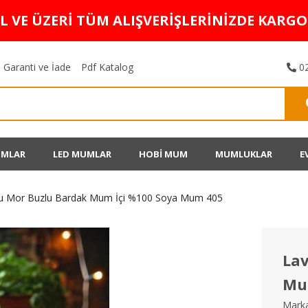
TL VE ÜZERİ TÜM ALIŞVERİŞLERİNİZDE KARG
Garanti ve İade
Pdf Katalog
02
UMLAR
LED MUMLAR
HOBİ MUM
MUMLUKLAR
E
lu Mor Buzlu Bardak Mum İçi %100 Soya Mum 405
La
Mu
Marka