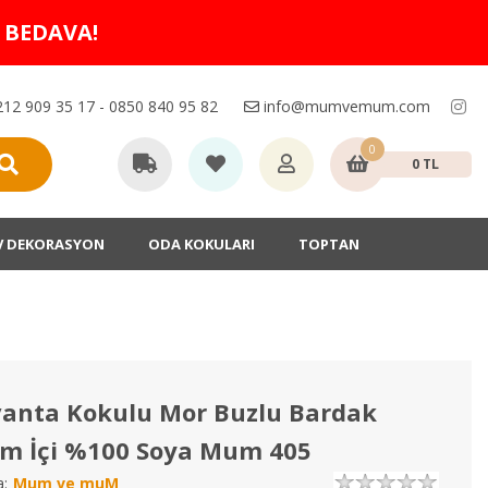
O BEDAVA!
12 909 35 17 - 0850 840 95 82
info@mumvemum.com
0
0 TL
V DEKORASYON
ODA KOKULARI
TOPTAN
vanta Kokulu Mor Buzlu Bardak
m İçi %100 Soya Mum 405
:
Mum ve muM