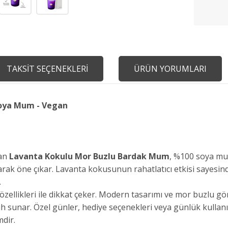
TAKSİT SEÇENEKLERİ
ÜRÜN YORUMLARI
Soya Mum - Vegan
lan
Lavanta Kokulu Mor Buzlu Bardak Mum
, %100 soya mum
rak öne çıkar. Lavanta kokusunun rahatlatıcı etkisi sayesin
.
ellikleri ile dikkat çeker. Modern tasarımı ve mor buzlu g
ih sunar. Özel günler, hediye seçenekleri veya günlük kullanım 
dir.