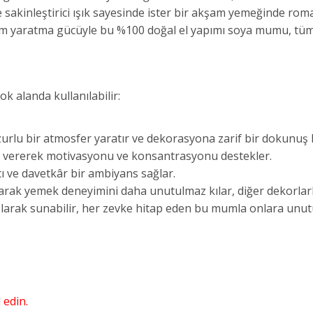
 sakinleştirici ışık sayesinde ister bir akşam yemeğinde roma
rtam yaratma gücüyle bu %100 doğal el yapımı soya mumu, tü
k alanda kullanılabilir:
urlu bir atmosfer yaratır ve dekorasyona zarif bir dokunuş 
va vererek motivasyonu ve konsantrasyonu destekler.
cı ve davetkâr bir ambiyans sağlar.
arak yemek deneyimini daha unutulmaz kılar, diğer dekorlar
 olarak sunabilir, her zevke hitap eden bu mumla onlara unut
 edin.