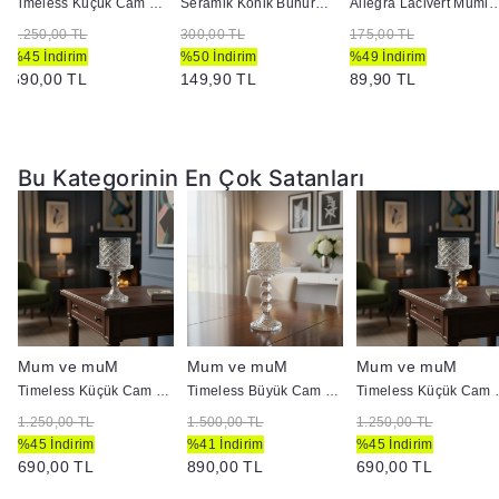
Timeless Küçük Cam Mumluk
Seramik Konik Buhurdanlık Turuncu
Allegra Lacivert Mumlu
1.250,00 TL
300,00 TL
175,00 TL
%45 İndirim
%50 İndirim
%49 İndirim
690,00 TL
149,90 TL
89,90 TL
Bu Kategorinin En Çok Satanları
Mum ve muM
Mum ve muM
Mum ve muM
k
Timeless Küçük Cam Mumluk
Timeless Büyük Cam Mumluk
Timeless
1.250,00 TL
1.500,00 TL
1.250,00 TL
%45 İndirim
%41 İndirim
%45 İndirim
690,00 TL
890,00 TL
690,00 TL