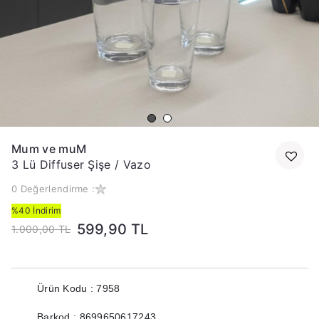
Mum ve muM
3 Lü Diffuser Şişe / Vazo
0 Değerlendirme :
%40 İndirim
599,90 TL
1.000,00 TL
Ürün Kodu : 7958
Barkod : 8699650617243