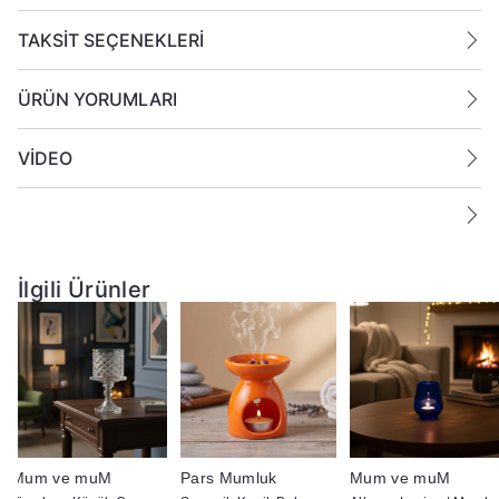
TAKSİT SEÇENEKLERİ
ÜRÜN YORUMLARI
VİDEO
İlgili Ürünler
Mum ve muM
Pars Mumluk
Mum ve muM