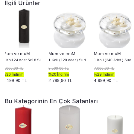
İlgili Ürünler
Mum ve muM
Mum ve muM
Mum ve muM
1 Koli 24 Adet 5x18 Siyah Silindir Kütük Mum
1 Koli (120 Adet ) Suda Yüzen Mum
1 Koli (240 Adet ) Suda 
5.000,00 TL
3.500,00 TL
7.000,00 TL
%36 İndirim
%20 İndirim
%29 İndirim
3.199,90 TL
2.799,90 TL
4.999,90 TL
Bu Kategorinin En Çok Satanları