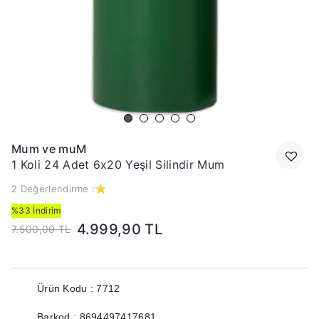
Mum ve muM
1 Koli 24 Adet 6x20 Yeşil Silindir Mum
2 Değerlendirme :
%33 İndirim
4.999,90 TL
7.500,00 TL
Ürün Kodu : 7712
Barkod : 8694497417681