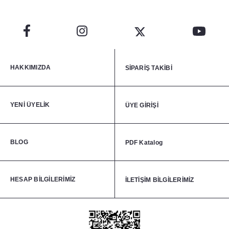
HAKKIMIZDA
SİPARİŞ TAKİBİ
YENİ ÜYELİK
ÜYE GİRİŞİ
BLOG
PDF Katalog
HESAP BİLGİLERİMİZ
İLETİŞİM BİLGİLERİMİZ