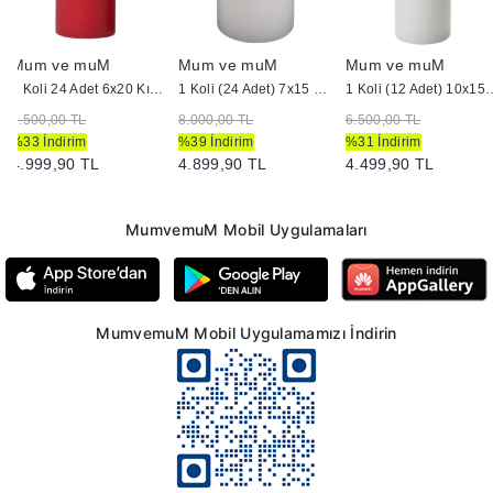
Mum ve muM
Mum ve muM
Mum ve muM
1 Koli 24 Adet 6x20 Kırmızı Silindir Mum
1 Koli (24 Adet) 7x15 cm Silindir Mum Beyaz
1 Koli (12 Adet) 10x15 
7.500,00 TL
8.000,00 TL
6.500,00 TL
%33 İndirim
%39 İndirim
%31 İndirim
4.999,90 TL
4.899,90 TL
4.499,90 TL
MumvemuM Mobil Uygulamaları
MumvemuM Mobil Uygulamamızı İndirin