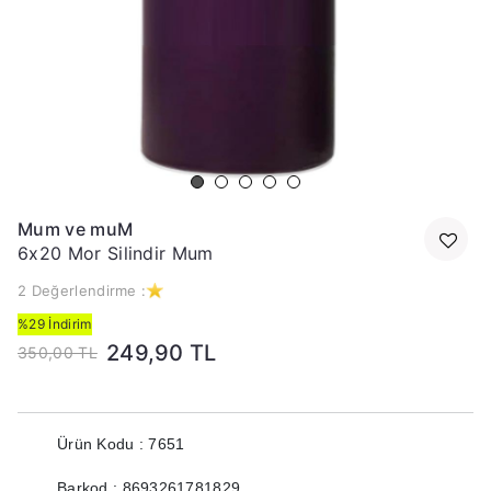
Mum ve muM
6x20 Mor Silindir Mum
2 Değerlendirme :
%29 İndirim
249,90 TL
350,00 TL
Ürün Kodu : 7651
Barkod : 8693261781829