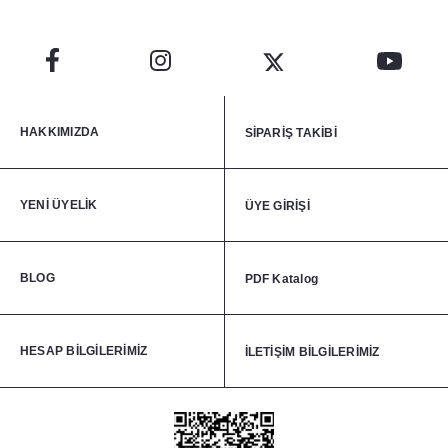
HAKKIMIZDA
SİPARİŞ TAKİBİ
YENİ ÜYELİK
ÜYE GİRİŞİ
BLOG
PDF Katalog
HESAP BİLGİLERİMİZ
İLETİŞİM BİLGİLERİMİZ