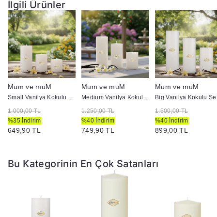
İlgili Ürünler
Mum ve muM
Mum ve muM
Mum ve muM
Small Vanilya Kokulu Set Mum Çap 7 cm Beyaz
Medium Vanilya Kokulu Set Mum Çap 7 cm Beyaz
Big 
1.000,00 TL
1.250,00 TL
1.500,00 TL
%35 İndirim
%40 İndirim
%40 İndirim
649,90 TL
749,90 TL
899,00 TL
Bu Kategorinin En Çok Satanları