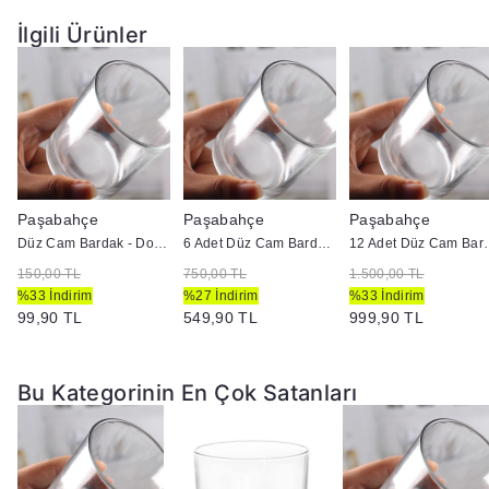
İlgili Ürünler
Paşabahçe
Paşabahçe
Paşabahçe
Düz Cam Bardak - Doluma Uygun
6 Adet Düz Cam Bardak - Doluma Uygun
12 Adet Düz Cam
150,00 TL
750,00 TL
1.500,00 TL
%33 İndirim
%27 İndirim
%33 İndirim
99,90 TL
549,90 TL
999,90 TL
Bu Kategorinin En Çok Satanları