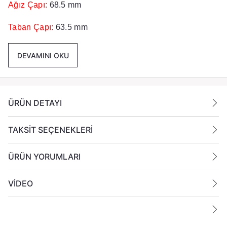
Ağız Çapı:
68.5 mm
Taban Çapı:
63.5 mm
Yükseklik:
80 cm
DEVAMINI OKU
Renk :
Açık Yeşil
Paket İçeriği :
24 Adet Cam Bardak Gönderilmektedir.
ÜRÜN DETAYI
TAKSİT SEÇENEKLERİ
ÜRÜN YORUMLARI
VİDEO