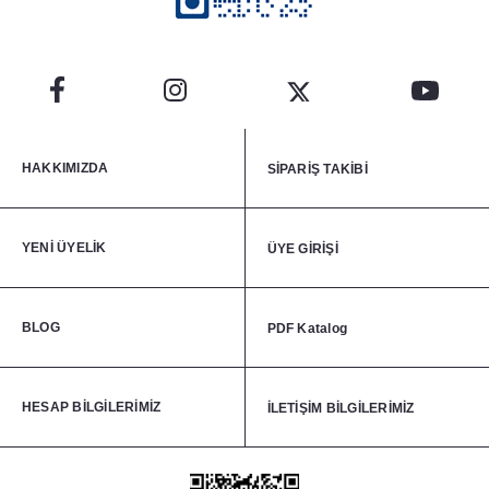
HAKKIMIZDA
SİPARİŞ TAKİBİ
YENİ ÜYELİK
ÜYE GİRİŞİ
BLOG
PDF Katalog
HESAP BİLGİLERİMİZ
İLETİŞİM BİLGİLERİMİZ