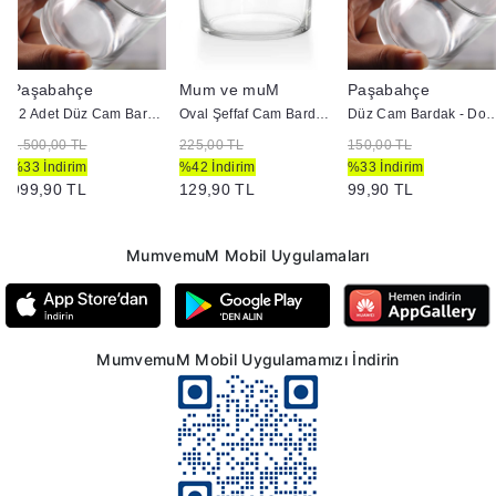
Paşabahçe
Mum ve muM
Paşabahçe
12 Adet Düz Cam Bardak - Doluma Uygun
Oval Şeffaf Cam Bardak - Doluma Uygun
Düz Cam Bardak - Dolu
1.500,00 TL
225,00 TL
150,00 TL
%33 İndirim
%42 İndirim
%33 İndirim
999,90 TL
129,90 TL
99,90 TL
MumvemuM Mobil Uygulamaları
MumvemuM Mobil Uygulamamızı İndirin