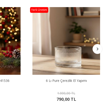
Yerli Üretim
Stokta Yok
apımı
6 Lı Rattan Çerezlik El Yapımı
1.000,00 TL
790,00 TL