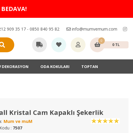
O BEDAVA!
12 909 35 17 - 0850 840 95 82
info@mumvemum.com
0
0 TL
V DEKORASYON
ODA KOKULARI
TOPTAN
ll Kristal Cam Kapaklı Şekerlik
:
Mum ve muM
Kodu :
7507