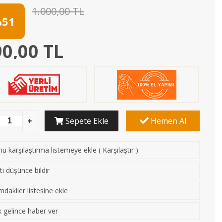
1.000,00 TL
51
0,00 TL
Sepete Ekle
Hemen Al
ü karşılaştırma listemeye ekle
(
Karşılaştır
)
tı düşünce bildir
mdakiler listesine ekle
 gelince haber ver