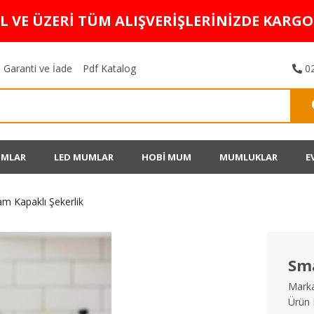
TL VE ÜZERİ TÜM ALIŞVERİŞLERİNİZDE KARG
Garanti ve İade
Pdf Katalog
02
UMLAR
LED MUMLAR
HOBİ MUM
MUMLUKLAR
E
am Kapaklı Şekerlik
Sma
Marka
Ürün 