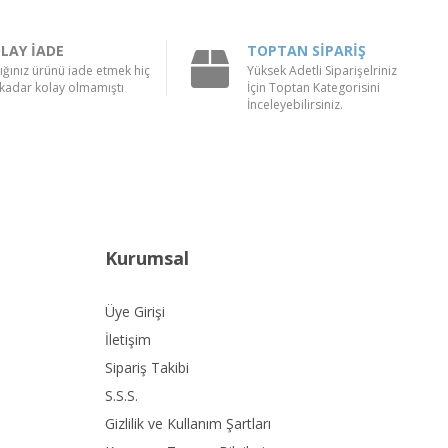
LAY İADE
TOPTAN SİPARİŞ
ığınız ürünü iade etmek hiç
Yüksek Adetli Siparişelriniz
kadar kolay olmamıştı
İçin Toptan Kategorisini
İnceleyebilirsiniz.
Kurumsal
Üye Girişi
İletişim
Sipariş Takibi
S.S.S.
Gizlilik ve Kullanım Şartları