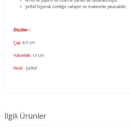
%100 el yapımı ve üfleme sanatı ile tasarlanmıştır.
Şeffaf hijyenik özelliğe sahiptir ve makinede yıkanabilir.
Ölçüler :
Çap:
8.5 cm
Yükseklik:
13 cm
Renk :
Şeffaf
İlgili Ürünler