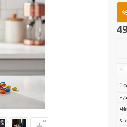
%
49
Ürün
Fiya
Aklı
Stok