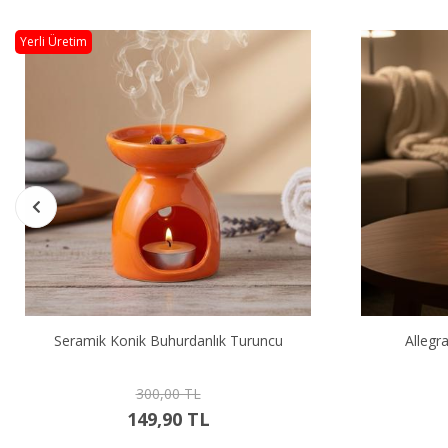
Allegra Lacivert Mumluk 41536
Alleg
175,00 TL
89,90 TL