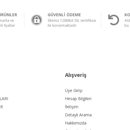
ÜRÜNLER
GÜVENLİ ÖDEME
KO
 marka ve
Sİtemiz 128Mbit SSL sertifikası
Ald
li fiyatlar
ile korunmaktadır
bu 
Alışveriş
Üye Girişi
LARI
Hesap Bilgileri
AR
İletişim
Detaylı Arama
Hakkımızda