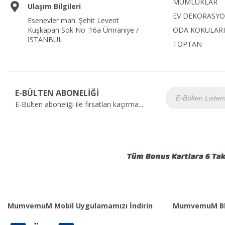
MUMLUKLAR
Ulaşım Bilgileri
EV DEKORASY
Esenevler mah. Şehit Levent
Kuşkapan Sok No :16a Ümraniye /
ODA KOKULARI
İSTANBUL
TOPTAN
E-BÜLTEN ABONELİĞİ
E-Bülten aboneliği ile fırsatları kaçırma...
MumvemuM Mobil Uygulamamızı İndirin
MumvemuM Bl