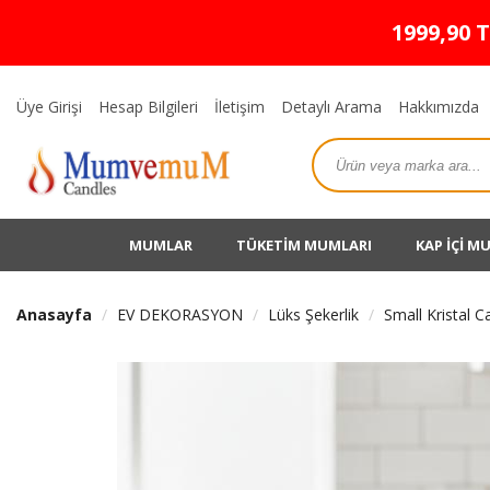
1999,90 
Üye Girişi
Hesap Bilgileri
İletişim
Detaylı Arama
Hakkımızda
MUMLAR
TÜKETİM MUMLARI
KAP İÇİ M
Anasayfa
EV DEKORASYON
Lüks Şekerlik
Small Kristal C