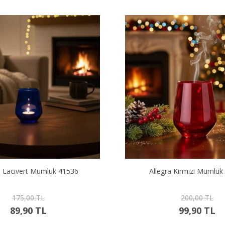
Yerli Üretim
ra Kırmızı Mumluk 41536
6 Lı Pure Çerezlik El Y
200,00 TL
1.000,00 TL
99,90 TL
790,00 TL