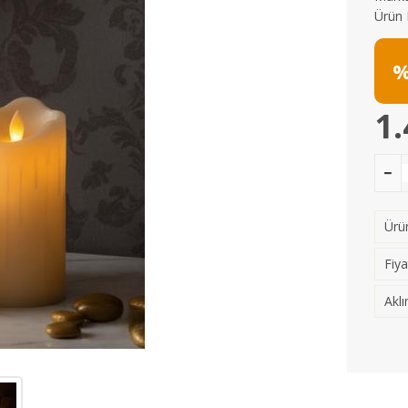
Ürün 
%
1.
Ürün
Fiya
Aklı