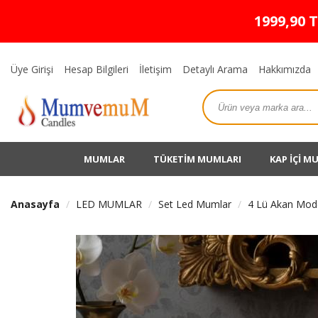
1999,90 
Üye Girişi
Hesap Bilgileri
İletişim
Detaylı Arama
Hakkımızda
MUMLAR
TÜKETİM MUMLARI
KAP İÇİ M
Anasayfa
LED MUMLAR
Set Led Mumlar
4 Lü Akan Mode