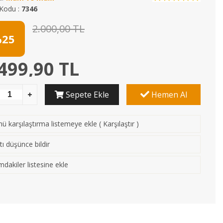
Kodu :
7346
2.000,00 TL
25
499,90 TL
Sepete Ekle
Hemen Al
ü karşılaştırma listemeye ekle
(
Karşılaştır
)
tı düşünce bildir
mdakiler listesine ekle