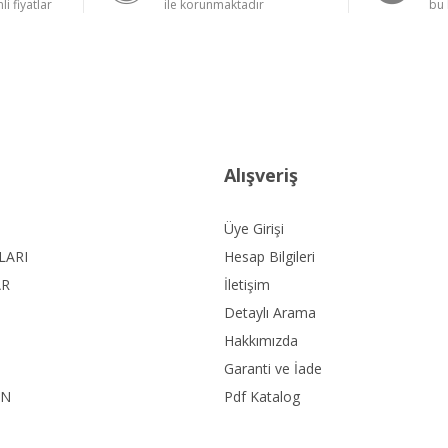
li fiyatlar
ile korunmaktadır
bu 
Alışveriş
Üye Girişi
LARI
Hesap Bilgileri
AR
İletişim
Detaylı Arama
Hakkımızda
Garanti ve İade
ON
Pdf Katalog