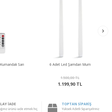
6 Adet Led Şamdan Mum
6 Adet 
1.500,00 TL
1.199,90 TL
LAY İADE
TOPTAN SİPARİŞ
ığınız ürünü iade etmek hiç
Yüksek Adetli Siparişelriniz