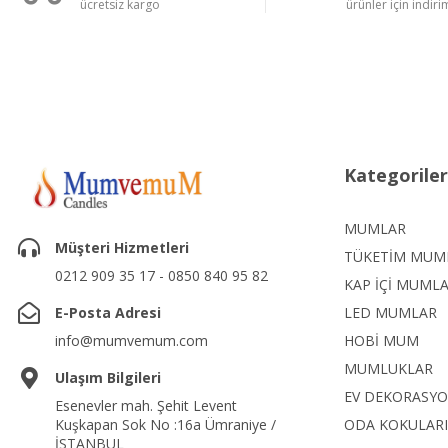
ücretsiz kargo
ürünler için indirim
Kategoriler
MUMLAR
Müşteri Hizmetleri
TÜKETİM MUM
0212 909 35 17 - 0850 840 95 82
KAP İÇİ MUML
E-Posta Adresi
LED MUMLAR
info@mumvemum.com
HOBİ MUM
MUMLUKLAR
Ulaşım Bilgileri
EV DEKORASY
Esenevler mah. Şehit Levent
Kuşkapan Sok No :16a Ümraniye /
ODA KOKULARI
İSTANBUL