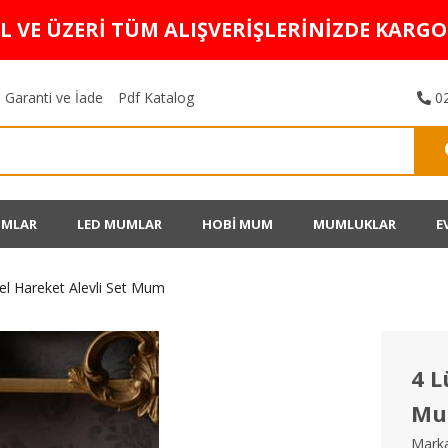
TL VE ÜZERİ TÜM ALIŞVERİŞLERİNİZDE KARG
Garanti ve İade
Pdf Katalog
02
UMLAR
LED MUMLAR
HOBİ MUM
MUMLUKLAR
E
l Hareket Alevli Set Mum
4 L
M
Marka