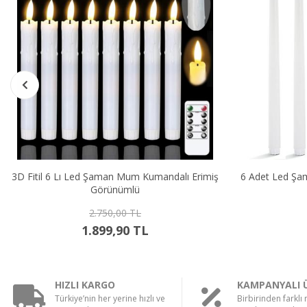
Led Şaman Mum Kumandalı Erimiş
6 Adet Led Şamdan Mum Kumanda
Görünümlü
Işık
2.750,00 TL
2.250,00 TL
1.899,90 TL
1.599,90 TL
HIZLI KARGO
KAMPANYALI 
Türkiye’nin her yerine hızlı ve
Birbirinden farklı