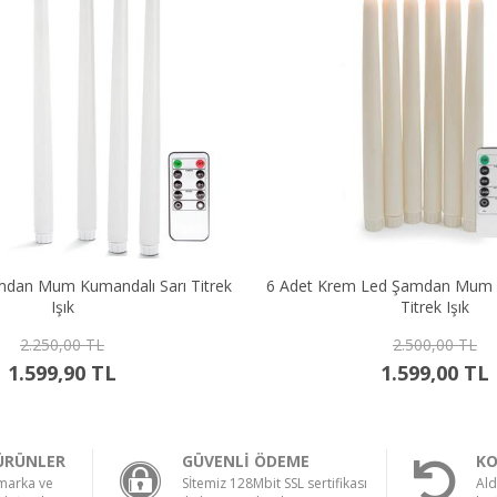
lı Sarı Titrek
6 Adet Krem Led Şamdan Mum Kumandalı Sarı
Titrek Işık
2.500,00 TL
1.599,00 TL
ÜRÜNLER
GÜVENLİ ÖDEME
KO
 marka ve
Sİtemiz 128Mbit SSL sertifikası
Ald