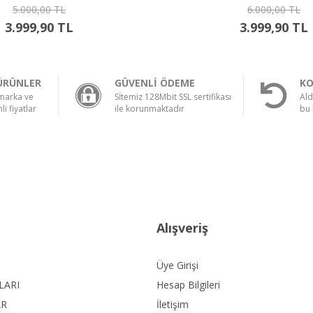
5.000,00 TL
6.000,00 TL
3.999,90 TL
3.999,90 TL
ÜRÜNLER
GÜVENLİ ÖDEME
KO
 marka ve
Sİtemiz 128Mbit SSL sertifikası
Ald
li fiyatlar
ile korunmaktadır
bu 
Alışveriş
Üye Girişi
LARI
Hesap Bilgileri
AR
İletişim