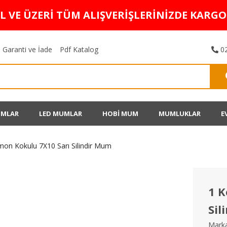
TL VE ÜZERİ TÜM ALIŞVERİŞLERİNİZDE KARG
Garanti ve İade
Pdf Katalog
02
UMLAR
LED MUMLAR
HOBİ MUM
MUMLUKLAR
E
imon Kokulu 7X10 Sarı Silindir Mum
1 K
Sil
Marka