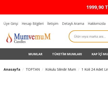
1999,90 
Üye Girişi
Hesap Bilgileri
İletişim
Detaylı Arama
Hakkımızda
MUMLAR
TÜKETİM MUMLARI
KAP İÇİ M
Anasayfa
TOPTAN
Kokulu Silindir Mum
1 Koli 24 Adet L