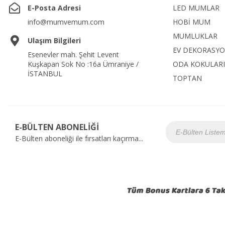
E-Posta Adresi
LED MUMLAR
info@mumvemum.com
HOBİ MUM
MUMLUKLAR
Ulaşım Bilgileri
EV DEKORASY
Esenevler mah. Şehit Levent
Kuşkapan Sok No :16a Ümraniye /
ODA KOKULARI
İSTANBUL
TOPTAN
E-BÜLTEN ABONELİĞİ
E-Bülten aboneliği ile fırsatları kaçırma...