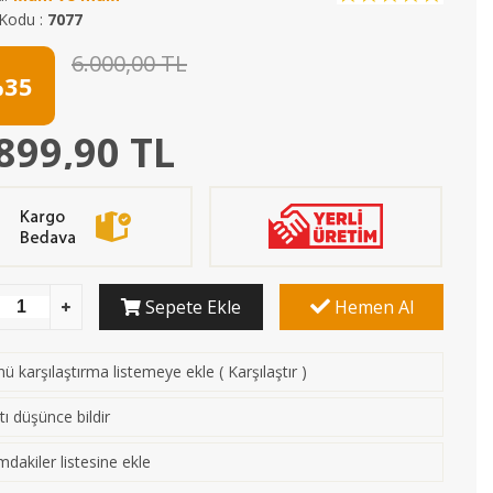
Kodu :
7077
6.000,00 TL
35
899,90 TL
Sepete Ekle
Hemen Al
ü karşılaştırma listemeye ekle
(
Karşılaştır
)
tı düşünce bildir
mdakiler listesine ekle