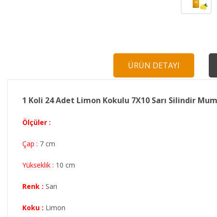
ÜRÜN DETAYI
1 Koli 24 Adet Limon Kokulu 7X10 Sarı Silindir Mu
Ölçüler :
Çap :
7 cm
Yükseklik :
10 cm
Renk :
Sarı
Koku :
Limon