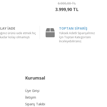
6.000,00 TL
3.999,90 TL
LAY İADE
TOPTAN SİPARİŞ
ığınız ürünü iade etmek hiç
Yüksek Adetli Siparişelriniz
kadar kolay olmamıştı
İçin Toptan Kategorisini
İnceleyebilirsiniz.
Kurumsal
Üye Girişi
İletişim
Sipariş Takibi