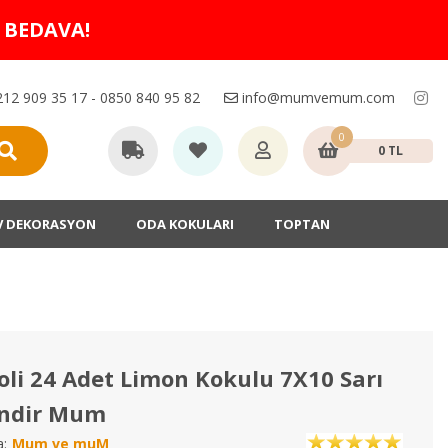
O BEDAVA!
12 909 35 17 - 0850 840 95 82
info@mumvemum.com
0
0 TL
V DEKORASYON
ODA KOKULARI
TOPTAN
oli 24 Adet Limon Kokulu 7X10 Sarı
indir Mum
:
Mum ve muM