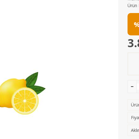
Ürün 
%
3.
Ürün
Fiya
Aklı