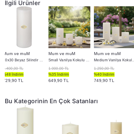
İlgili Ürünler
Mum ve muM
Mum ve muM
Mum ve muM
10x30 Beyaz Silindir Mum
Small Vanilya Kokulu Set Mum Çap 7 cm Beyaz
Medium Vanilya Kokulu Se
1.400,00 TL
1.000,00 TL
1.250,00 TL
%48 İndirim
%35 İndirim
%40 İndirim
729,90 TL
649,90 TL
749,90 TL
Bu Kategorinin En Çok Satanları