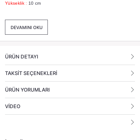
Yükseklik :
10 cm
Yanma Süresi :
24 + Saat
DEVAMINI OKU
Ek Bilgiler:
Yanan bir mumun durumunu belirli aralıklarla kontrol edin.
Mumları yanıcı maddelerin yakınlarına koymayın.
ÜRÜN DETAYI
TAKSİT SEÇENEKLERİ
ÜRÜN YORUMLARI
VİDEO