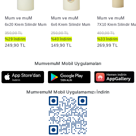
Mum ve muM
Mum ve muM
Mum ve muM
ir Mum
6x20 Krem Silindir Mum
6x6 Krem Silindir Mum
7X10 Krem Silindir M
350,00 TL
250,00 TL
400,00 TL
%29 İndirim
%40 İndirim
%33 İndirim
249,90 TL
149,90 TL
269,99 TL
MumvemuM Mobil Uygulamaları
MumvemuM Mobil Uygulamamızı İndirin