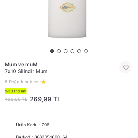
Mum ve muM
7x10 Silindir Mum
5 Değerlendirme :
%33 İndirim
269,99 TL
400,00 TL
Ürün Kodu : 706
Barkod : 8682054600164