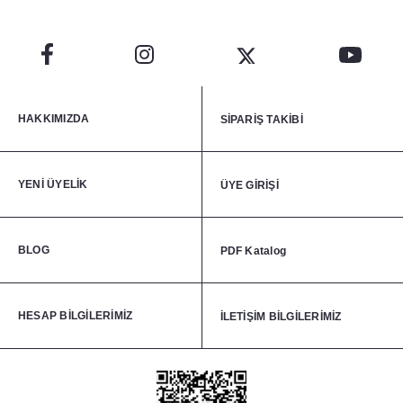
HAKKIMIZDA
SİPARİŞ TAKİBİ
YENİ ÜYELİK
ÜYE GİRİŞİ
BLOG
PDF Katalog
HESAP BİLGİLERİMİZ
İLETİŞİM BİLGİLERİMİZ