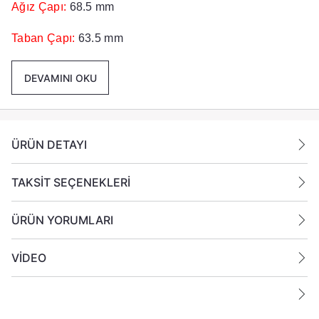
Ağız Çapı:
68.5 mm
Taban Çapı:
63.5 mm
Yükseklik:
80 cm
DEVAMINI OKU
Renk :
Turuncu
Paket İçeriği :
1 Adet Cam Bardak Gönderilmektedir.
ÜRÜN DETAYI
TAKSİT SEÇENEKLERİ
ÜRÜN YORUMLARI
VİDEO