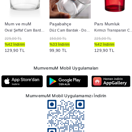
Mum ve muM
Paşabahçe
Pars Mumluk
Oval Şeffaf Cam Bardak - Doluma Uygun
Düz Cam Bardak - Doluma Uygun
Kırmızı Transparan Cam Bardak 
225,00 TL
150,00 TL
225,00 TL
%42 İndirim
%33 İndirim
%42 İndirim
129,90 TL
99,90 TL
129,90 TL
MumvemuM Mobil Uygulamaları
MumvemuM Mobil Uygulamamızı İndirin