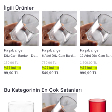
İlgili Ürünler
Paşabahçe
Paşabahçe
Paşabahçe
Düz Cam Bardak - Doluma Uygun
6 Adet Düz Cam Bardak - Doluma Uygun
12 Adet Düz Cam
150,00 TL
750,00 TL
1.500,00 TL
%33 İndirim
%27 İndirim
%33 İndirim
99,90 TL
549,90 TL
999,90 TL
Bu Kategorinin En Çok Satanları