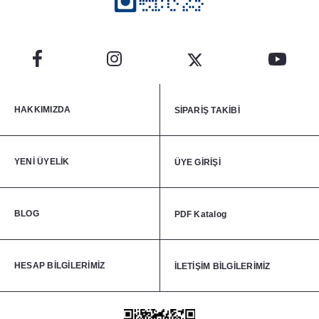
HAKKIMIZDA
SİPARİŞ TAKİBİ
YENİ ÜYELİK
ÜYE GİRİŞİ
BLOG
PDF Katalog
HESAP BİLGİLERİMİZ
İLETİŞİM BİLGİLERİMİZ