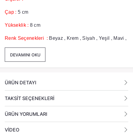
Çap :
5 cm
Yükseklik :
8 cm
Renk Seçenekleri :
Beyaz , Krem , Siyah , Yeşil , Mavi ,
Sarı , Turuncu, Pembe
DEVAMINI OKU
Paket İçeriği :
1 Koli içinde 6 Paket her pakette 4 adet
mum bulunmaktadır toplamda 24 Adet Mum
Gönderilmektedir.
ÜRÜN DETAYI
Ek Bilgiler:
Yanan bir mumun durumunu belirli aralıklarla kontrol
TAKSİT SEÇENEKLERİ
edin.
Mumları yanıcı maddelerin yakınlarına koymayın.
ÜRÜN YORUMLARI
VİDEO