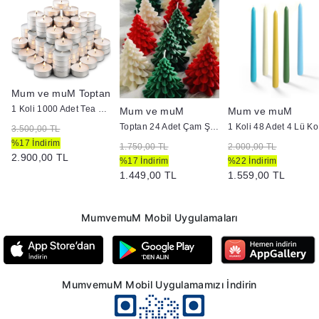
Mum ve muM Toptan
1 Koli 1000 Adet Tea Light Mum 3+ Saat Yanma
Mum ve muM
Mum ve muM
ül Mum
Toptan 24 Adet Çam Şeklinde Yılbaşı Mumları
1 
3.500,00 TL
%17 İndirim
1.750,00 TL
2.000,00 TL
2.900,00 TL
%17 İndirim
%22 İndirim
1.449,00 TL
1.559,00 TL
MumvemuM Mobil Uygulamaları
MumvemuM Mobil Uygulamamızı İndirin