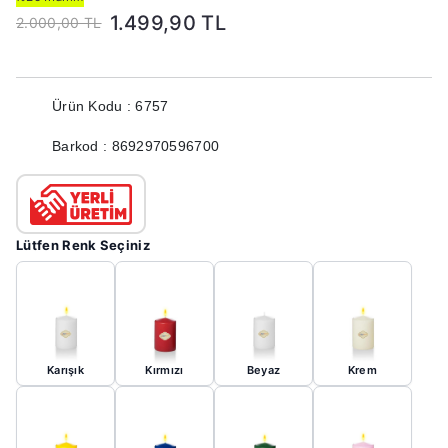
1.499,90 TL
2.000,00 TL
Ürün Kodu : 6757
Barkod : 8692970596700
Lütfen Renk Seçiniz
Karışık
Kırmızı
Beyaz
Krem