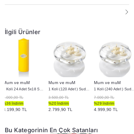
İlgili Ürünler
Mum ve muM
Mum ve muM
Mum ve muM
1 Koli 24 Adet 5x18 Sarı Silindir Kütük Mum
1 Koli (120 Adet ) Suda Yüzen Mum
1 Koli (240 Adet ) Suda 
5.000,00 TL
3.500,00 TL
7.000,00 TL
%36 İndirim
%20 İndirim
%29 İndirim
3.199,90 TL
2.799,90 TL
4.999,90 TL
Bu Kategorinin En Çok Satanları