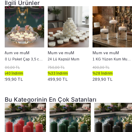
İlgili Ürünler
Mum ve muM
Mum ve muM
Mum ve muM
50 Li Paket Çap 3,5 cm Beyaz Yüzen Mum
24 Lü Kapsül Mum
1 KG Yüzen Kum Mum ( İnci Tozu Mum )
500,00 TL
750,00 TL
400,00 TL
%40 İndirim
%33 İndirim
%28 İndirim
299,90 TL
499,90 TL
289,90 TL
Bu Kategorinin En Çok Satanları