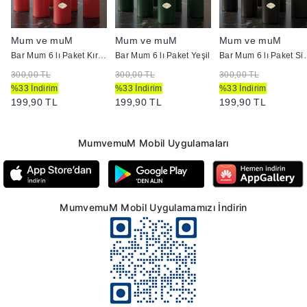
Mum ve muM
Mum ve muM
Mum ve muM
k 8 cm
Bar Mum 6 lı Paket Kırmızı
Bar Mum 6 lı Paket Yeşil
Bar Mum 6 
300,00 TL
300,00 TL
300,00 TL
%33 İndirim
%33 İndirim
%33 İndirim
199,90 TL
199,90 TL
199,90 TL
MumvemuM Mobil Uygulamaları
MumvemuM Mobil Uygulamamızı İndirin