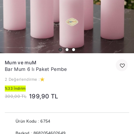
Mum ve muM
Bar Mum 6 lı Paket Pembe
2 Değerlendirme :
%33 İndirim
199,90 TL
300,00 TL
Ürün Kodu : 6754
Barkod : 8682054602649