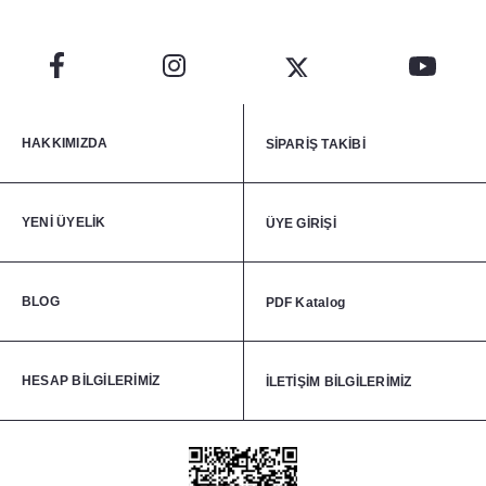
HAKKIMIZDA
SİPARİŞ TAKİBİ
YENİ ÜYELİK
ÜYE GİRİŞİ
BLOG
PDF Katalog
HESAP BİLGİLERİMİZ
İLETİŞİM BİLGİLERİMİZ